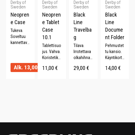
Derby of
Derby of
Derby of
Derby of
Sweden
Sweden
Sweden
Sweden
Neopren
Neopren
Black
Black
e Case
e Tablet
Line
Line
Case
Travelba
Docume
Tukeva.
Soveltuu
10.1
g
nt Folder
kannettava
Tablettisuo
Tilava.
Pehmustet
lle.
jus. Vahva.
Irrotettava
tu kansio.
Kaksisuunt
Koristetikk
olkahihna.
Käyntikortti
ainen
aukset.
56 L.
taskut.
Alk.
13,00
€
vetoketju.
11,00
€
29,00
€
14,00
€
Elastinen
Lehtiöpidik
Eri kokoja.
aukko.
e.
Fleece
Kynäpidike.
sisäpuoli.