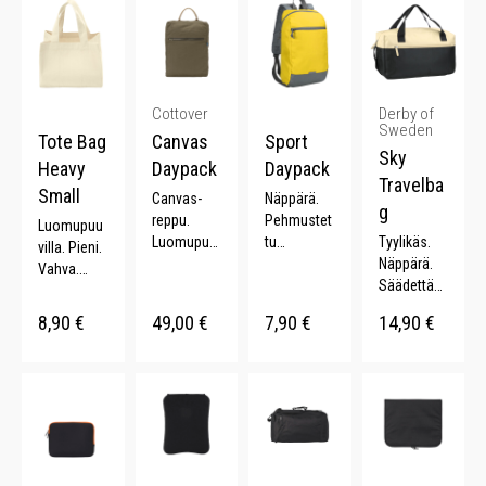
Cottover
Derby of
Sweden
Tote Bag
Canvas
Sport
Sky
Heavy
Daypack
Daypack
Travelba
Small
Canvas-
Näppärä.
g
reppu.
Pehmustet
Luomupuu
Luomupuu
tu
Tyylikäs.
villa. Pieni.
villaa.
selkämys.
Näppärä.
Vahva.
Vetoketjut
Pehmustet
Säädettävä
Lyhyet
asku. YKK-
ut
olkahihna.
kahvat. 24
8,90
€
49,00
€
7,90
€
14,90
€
vetoketju.
olkahihnat.
20 L.
x 15 x 20
Säädettävä
Kevyt. 9 L.
cm.
t olkaimet.