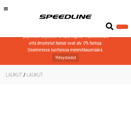
Löydä laadukkaat tuotteet yrityksesi, seurasi tai
järjestösi tarpeisiin omalla logolla! Huomioithan,
että ilmoitetut hinnat ovat alv. 0% hintoja.
Useimmissa tuotteissa minimitilausmäärä.
Yhteystiedot
LAUKUT
/
LAUKUT