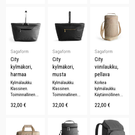
Sagaform
Sagaform
Sagaform
City
City
City
kylmäkori,
kylmäkori,
viinilaukku,
harmaa
musta
pellava
Kylmälaukku.
Kylmälaukku.
Korkea
Klassinen.
Klassinen.
kylmälaukku.
Toiminnallinen.
Toiminnallinen.
Käytännöllinen.
Taitettava. 25
Taitettava. 25
Tyylikäs.
32,00
€
32,00
€
22,00
€
litraa.
litraa.
Kantokahva.
Säädettävä
olkahihna.