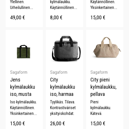
Ylellinen.
kylmälaukku.
Käytännöllinen.
Urheilullinen.
Käytännöllinen.
Yksinkertainen.
Upeat
Yksinkertainen. .
Ajaton.
49,00
€
8,00
€
15,00
€
yksityiskohdat.
Karabiinikoukku.
Sagaform
Sagaform
Sagaform
Jens
City
City pieni
kylmälaukku
kylmälaukku
kylmälaukku,
iso, musta
iso, harmaa
pellava
Iso kylmälaukku.
Tyylikäs. Tilava.
Pieni
Käytännöllinen.
Kontrastiväriset
kylmälaukku.
Yksinkertainen.
yksityiskohdat.
Kätevä.
Ajaton.
15,00
€
26,00
€
15,00
€