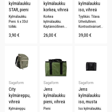
kylmälaukku
kylmälaukku
kylmälaukku
STAR, pieni
korkea, vihreä
iso, vihreä
Kylmälaukku.
Korkea
Tyylikäs. Tilava.
Pieni. 6 x 33cl
kylmälaukku.
Urheilullinen.
tölkki.
Käytännöllinen.
Kontrastiväriset
Urheilullinen.
yksityiskohdat.
3,90
€
26,00
€
39,00
€
Tyylikkäät
Säädettävä
yksityiskohdat.
olkahihna.
Säädettävä
olkahihna.
Sagaform
Sagaform
Sagaform
City
Jens
Jens
kylmäreppu,
kylmälaukku
kylmälaukku
vihreä
pieni, vihreä
iso, musta
Kylmäreppu.
Pieni
Iso kylmälaukku.