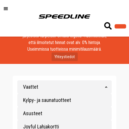
Löydä laadukkaat tuotteet yrityksesi, seurasi tai
järjestösi tarpeisiin omalla logolla! Huomioithan,
että ilmoitetut hinnat ovat alv. 0% hintoja.
Useimmissa tuotteissa minimitilausmäärä.
Yhteystiedot
Vaattet
Kylpy- ja saunatuotteet
Asusteet
Joyful Lahjakortti