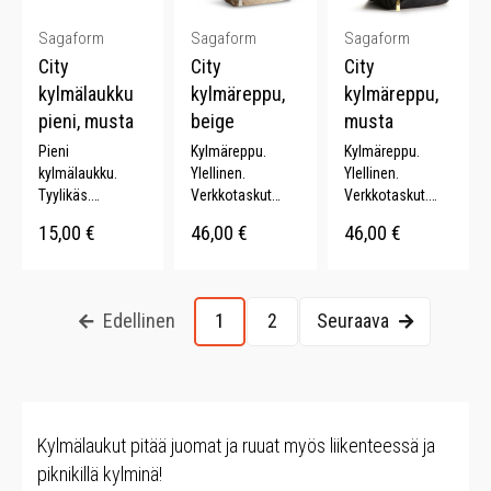
Sagaform
Sagaform
Sagaform
City
City
City
kylmälaukku
kylmäreppu,
kylmäreppu,
pieni, musta
beige
musta
Pieni
Kylmäreppu.
Kylmäreppu.
kylmälaukku.
Ylellinen.
Ylellinen.
Tyylikäs.
Verkkotaskut
Verkkotaskut.
Kullanväriset
sivuissa.
Säädettävät
15,00
€
46,00
€
46,00
€
yksityiskohdat.
Säädettävä
olkahihnat.
olkahihna.
Tyylikkäät
Tyylikkäät
yksityiskohdat.
yksityiskohdat.
Edellinen
1
2
Seuraava
Kylmälaukut pitää juomat ja ruuat myös liikenteessä ja
piknikillä kylminä!