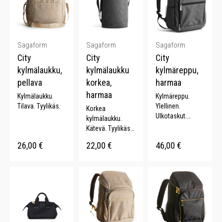
Sagaform
Sagaform
Sagaform
City
City
City
kylmälaukku,
kylmälaukku
kylmäreppu,
pellava
korkea,
harmaa
harmaa
Kylmälaukku.
Kylmäreppu.
Tilava. Tyylikäs.
Ylellinen.
Korkea
Ulkotaskut.
kylmälaukku.
Verkkotaskut.
Kätevä. Tyylikäs.
Kontrastiväriset
Kontrastiväriset
26,00
€
22,00
€
46,00
€
yksityiskohdat.
yksityiskohdat.
Kantokahva.