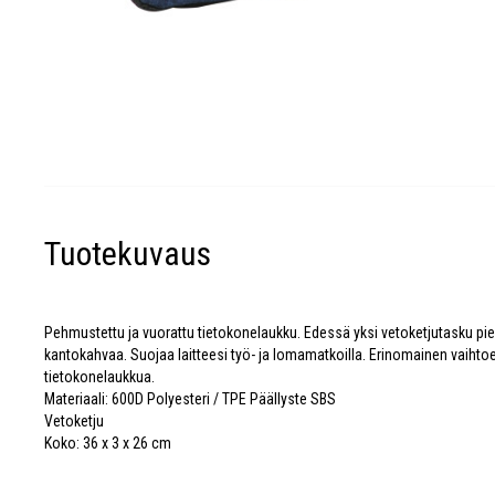
Tuotekuvaus
Pehmustettu ja vuorattu tietokonelaukku. Edessä yksi vetoketjutasku pie
kantokahvaa. Suojaa laitteesi työ- ja lomamatkoilla. Erinomainen vaihto
tietokonelaukkua.
Materiaali: 600D Polyesteri / TPE Päällyste SBS
Vetoketju
Koko: 36 x 3 x 26 cm