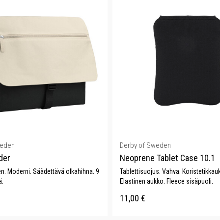
weden
Derby of Sweden
der
Neoprene Tablet Case 10.1
en. Moderni. Säädettävä olkahihna. 9
Tablettisuojus. Vahva. Koristetikkau
ä.
Elastinen aukko. Fleece sisäpuoli.
11,00
€