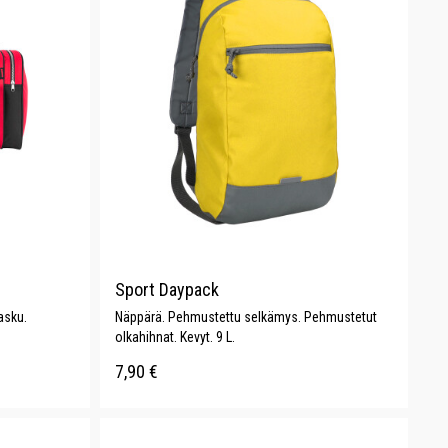
Sport Daypack
asku.
Näppärä. Pehmustettu selkämys. Pehmustetut
olkahihnat. Kevyt. 9 L.
7,90
€