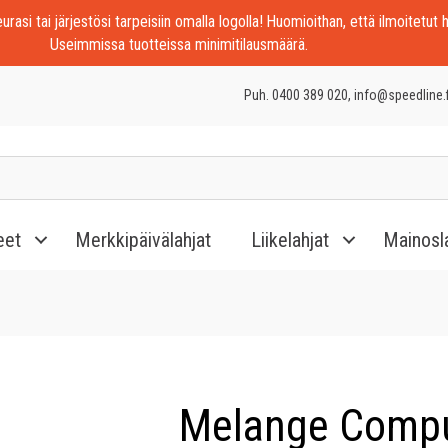
rasi tai järjestösi tarpeisiin omalla logolla! Huomioithan, että ilmoitetut h
Useimmissa tuotteissa minimitilausmäärä.
Puh. 0400 389 020, info@speedline.f
eet
Merkkipäivälahjat
Liikelahjat
Mainosl
Melange Compu