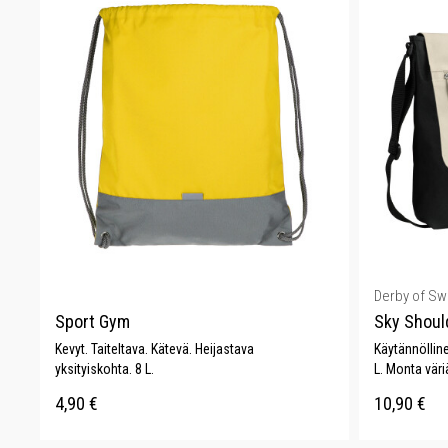
Derby of S
Sport Gym
Sky Shoul
Kevyt. Taiteltava. Kätevä. Heijastava
Käytännöllin
yksityiskohta. 8 L.
L. Monta väri
4,90
€
10,90
€