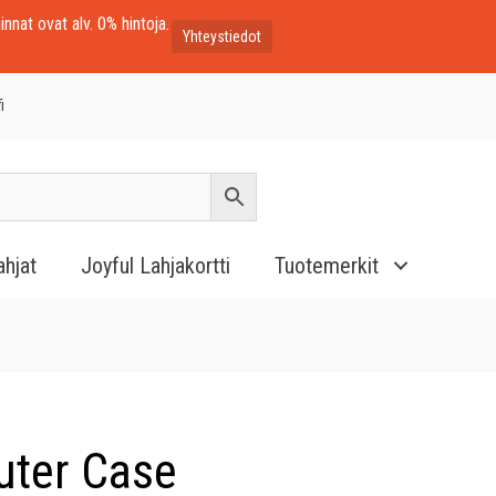
innat ovat alv. 0% hintoja.
Yhteystiedot
i
ahjat
Joyful Lahjakortti
Tuotemerkit
ter Case