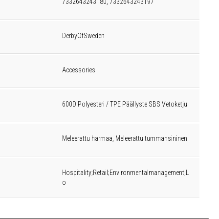
7332643243180, 7332643243197
DerbyOfSweden
Accessories
600D Polyesteri / TPE Päällyste SBS Vetoketju
Meleerattu harmaa, Meleerattu tummansininen
Hospitality;Retail;Environmentalmanagement;L
o