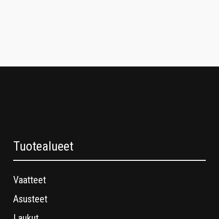
Tuotealueet
Vaatteet
Asusteet
Laukut