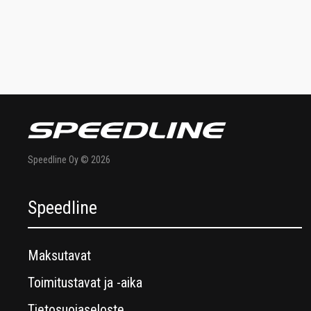
Speedline Oy © 2026
Speedline
Maksutavat
Toimitustavat ja -aika
Tietosuojaseloste