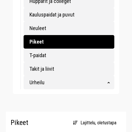
Hupparit ja colleget
Kauluspaidat ja puvut
Neuleet
Pikeet
T-paidat
Takit ja liivit
Urheilu
Pikeet