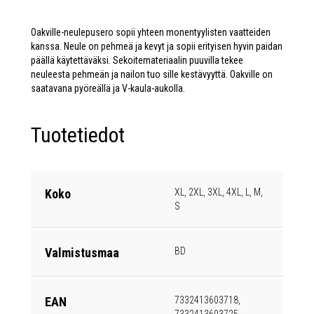
Oakville-neulepusero sopii yhteen monentyylisten vaatteiden
kanssa. Neule on pehmeä ja kevyt ja sopii erityisen hyvin paidan
päällä käytettäväksi. Sekoitemateriaalin puuvilla tekee
neuleesta pehmeän ja nailon tuo sille kestävyyttä. Oakville on
saatavana pyöreällä ja V-kaula-aukolla.
Tuotetiedot
Koko
XL, 2XL, 3XL, 4XL, L, M,
S
Valmistusmaa
BD
EAN
7332413603718,