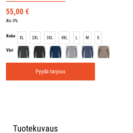
55,00
€
Alv. 0%
Koko
XL
2XL
3XL
4XL
L
M
S
Väri
Pyydä tarjous
Tuotekuvaus