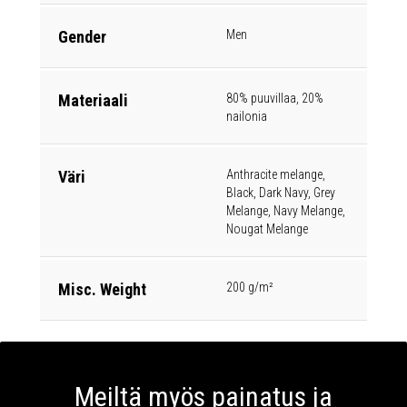
Gender
Men
Materiaali
80% puuvillaa, 20%
nailonia
Väri
Anthracite melange,
Black, Dark Navy, Grey
Melange, Navy Melange,
Nougat Melange
Misc. Weight
200 g/m²
Meiltä myös painatus ja