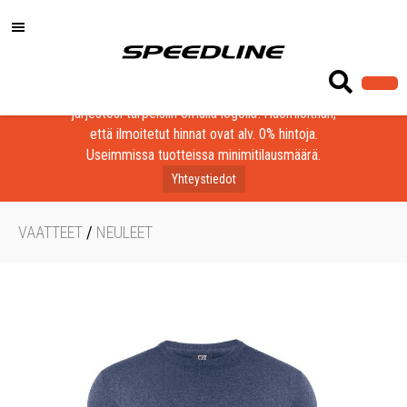
Löydä laadukkaat tuotteet yrityksesi, seurasi tai
järjestösi tarpeisiin omalla logolla! Huomioithan,
että ilmoitetut hinnat ovat alv. 0% hintoja.
Useimmissa tuotteissa minimitilausmäärä.
Yhteystiedot
VAATTEET
/
NEULEET