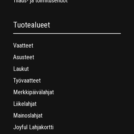
Tilaus- ja toimitusehdot
Tuotealueet
Vaatteet
Asusteet
Laukut
Työvaatteet
Merkkipäivälahjat
Liikelahjat
Mainoslahjat
Joyful Lahjakortti