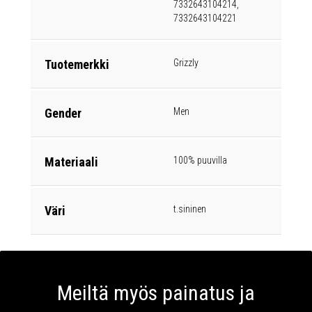
7332643104214,
7332643104221
Tuotemerkki
Grizzly
Gender
Men
Materiaali
100% puuvilla
Väri
t.sininen
Meiltä myös painatus ja