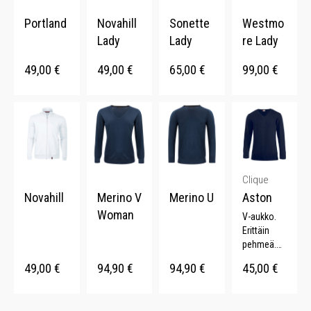
Portland
Novahill
Sonette
Westmo
Lady
Lady
re Lady
49,00
€
49,00
€
65,00
€
99,00
€
Clique
Novahill
Merino V
Merino U
Aston
Woman
V-aukko.
Erittäin
pehmeä.
Joustavat
49,00
€
94,90
€
94,90
€
45,00
€
resorit.