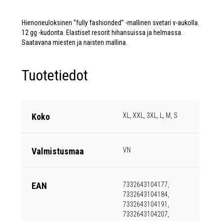
Hienoneuloksinen “fully fashionded” -mallinen svetari v-aukolla.
12 gg -kudonta. Elastiset resorit hihansuissa ja helmassa.
Saatavana miesten ja naisten mallina.
Tuotetiedot
Koko
XL, XXL, 3XL, L, M, S
Valmistusmaa
VN
EAN
7332643104177,
7332643104184,
7332643104191,
7332643104207,