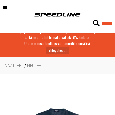
Löydä laadukkaat tuotteet yrityksesi, seurasi tai
järjestösi tarpeisiin omalla logolla! Huomioithan,
että ilmoitetut hinnat ovat alv. 0% hintoja.
Useimmissa tuotteissa minimitilausmäärä.
Yhteystiedot
VAATTEET
/
NEULEET