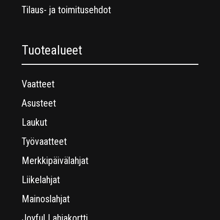
Tilaus- ja toimitusehdot
Tuotealueet
Vaatteet
Asusteet
Laukut
Työvaatteet
Merkkipäivälahjat
Liikelahjat
Mainoslahjat
Joyful Lahjakortti