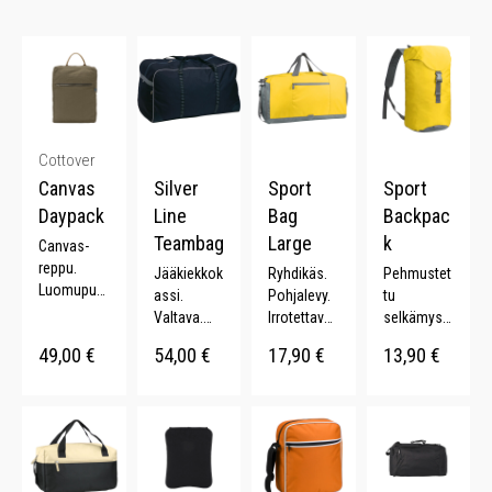
Cottover
Canvas
Silver
Sport
Sport
Daypack
Line
Bag
Backpac
Teambag
Large
k
Canvas-
reppu.
Jääkiekkok
Ryhdikäs.
Pehmustet
Luomupuu
assi.
Pohjalevy.
tu
villaa.
Valtava.
Irrotettavat
selkämys.
Vetoketjut
Kiristysrem
olkaimet.
Pehmustet
49,00
€
54,00
€
17,90
€
13,90
€
asku. YKK-
mit. 200 L.
Kenkätask
ut
vetoketju.
u. 33 L.
olkahihnat.
Säädettävä
Kantokahv
t olkaimet.
a.
Muotoiltu
läppä. 20 L.