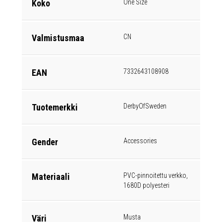
Koko
One Size
Valmistusmaa
CN
EAN
7332643108908
Tuotemerkki
DerbyOfSweden
Gender
Accessories
Materiaali
PVC-pinnoitettu verkko,
1680D polyesteri
Väri
Musta