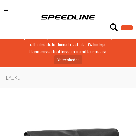
Löydä laadukkaat tuotteet yrityksesi, seurasi tai
järjestösi tarpeisiin omalla logolla! Huomioithan,
että ilmoitetut hinnat ovat alv. 0% hintoja.
Useimmissa tuotteissa minimitilausmäärä.
Yhteystiedot
LAUKUT