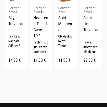
Derby of
Derby of
Derby of
Derby of
Sweden
Sweden
Sweden
Sweden
Sky
Neopren
Spirit
Black
Travelba
e Tablet
Messen
Line
g
Case
ger
Travelba
10.1
g
Tyylikäs.
Olkalaukku.
Näppärä.
Retro.
Tablettisuo
Tilava.
Säädettävä
Tehoste
jus. Vahva.
Irrotettava
olkahihna.
tereet.
Koristetikk
olkahihna.
20 L.
Säädettävä
aukset.
56 L.
14,90
€
11,00
€
11,90
€
29,00
€
kantohihna
Elastinen
. 8 L.
aukko.
Fleece
sisäpuoli.