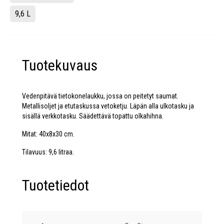
9,6 L
Tuotekuvaus
Vedenpitävä tietokonelaukku, jossa on peitetyt saumat.
Metallisoljet ja etutaskussa vetoketju. Läpän alla ulkotasku ja
sisällä verkkotasku. Säädettävä topattu olkahihna.
Mitat: 40x8x30 cm.
Tilavuus: 9,6 litraa.
Tuotetiedot