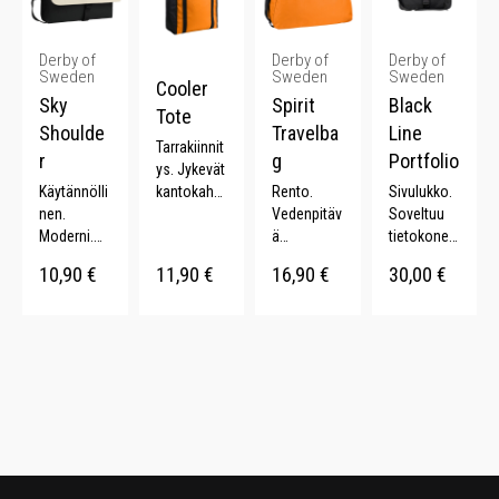
Derby of
Derby of
Derby of
Sweden
Sweden
Sweden
Cooler
Sky
Spirit
Black
Tote
Shoulde
Travelba
Line
Tarrakiinnit
r
g
Portfolio
ys. Jykevät
Käytännölli
kantokahv
Rento.
Sivulukko.
nen.
at. 18 L.
Vedenpitäv
Soveltuu
Moderni.
ä
tietokoneel
Säädettävä
materiaali.
le.
10,90
€
11,90
€
16,90
€
30,00
€
olkahihna.
Säädettävä
Asiakirjalo
9 L. Monta
olkahihna.
kero. n. 20
väriä.
Sopii
L.
treeniin. 22
L.