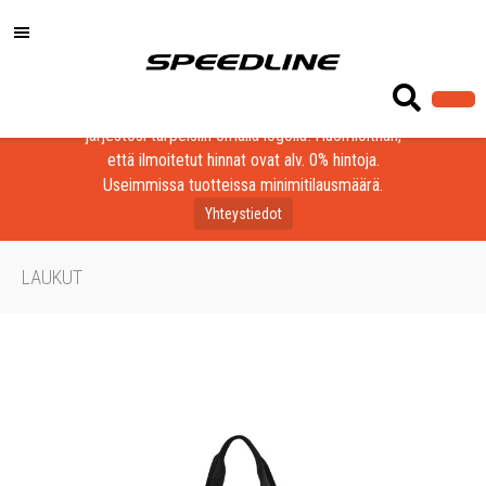
Löydä laadukkaat tuotteet yrityksesi, seurasi tai
järjestösi tarpeisiin omalla logolla! Huomioithan,
että ilmoitetut hinnat ovat alv. 0% hintoja.
Useimmissa tuotteissa minimitilausmäärä.
Yhteystiedot
LAUKUT