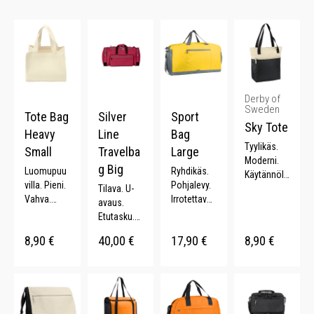
Derby of
Sweden
Tote Bag
Silver
Sport
Sky Tote
Heavy
Line
Bag
Tyylikäs.
Small
Travelba
Large
Moderni.
g Big
Luomupuu
Ryhdikäs.
Käytännölli
villa. Pieni.
Pohjalevy.
Tilava. U-
nen. Monta
Vahva.
Irrotettavat
avaus.
väriä.
Lyhyet
olkaimet.
Etutasku.
kahvat. 24
Kenkätask
Pohjalevy.
8,90
€
40,00
€
17,90
€
8,90
€
x 15 x 20
u. 33 L.
Säädettävä
cm.
olkahihna.