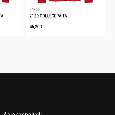
Projob
TA
2129 COLLEGEPAITA
46,20
€
Asiakaspalvelu