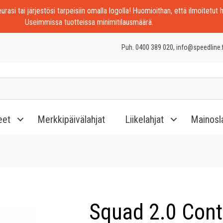
rasi tai järjestösi tarpeisiin omalla logolla! Huomioithan, että ilmoitetut h
Useimmissa tuotteissa minimitilausmäärä.
Puh. 0400 389 020, info@speedline.f
eet
Merkkipäivälahjat
Liikelahjat
Mainosl
Squad 2.0 Cont