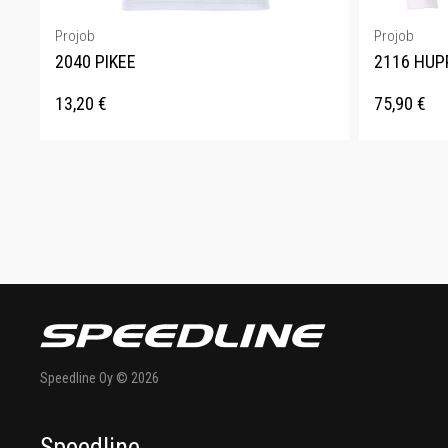
Projob
Projob
2040 PIKEE
2116 HUP
13,20
€
75,90
€
Speedline Oy © 2026
Speedline