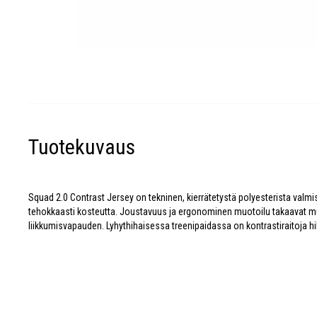
Tuotekuvaus
Squad 2.0 Contrast Jersey on tekninen, kierrätetystä polyesterista valmist
tehokkaasti kosteutta. Joustavuus ja ergonominen muotoilu takaavat m
liikkumisvapauden. Lyhythihaisessa treenipaidassa on kontrastiraitoja h