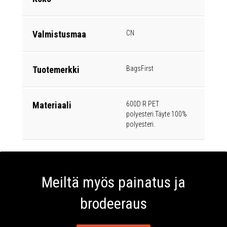
Valmistusmaa
CN
Tuotemerkki
BagsFirst
Materiaali
600D R PET
polyesteri.Täyte 100%
polyesteri.
Meiltä myös painatus ja
brodeeraus