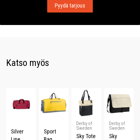
Pyydä tarjous
Katso myös
Derby of
Derby of
Sweden
Sweden
Silver
Sport
Sky Tote
Sky
Line
Bag