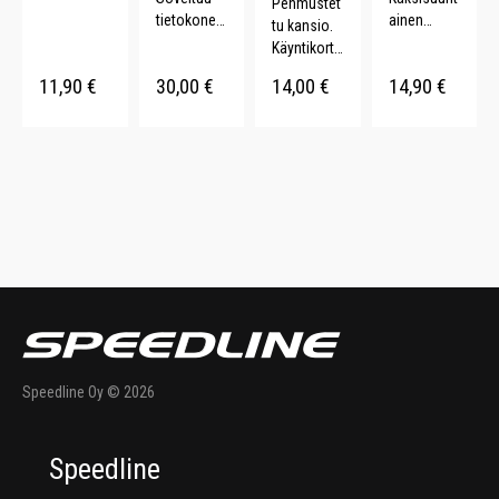
Pehmustet
tietokoneel
ainen
tu kansio.
le.
vetoketju.
Käyntikortti
Asiakirjalo
Säädetääv
taskut.
11,90
€
30,00
€
14,00
€
14,90
€
kero. n. 20
ä
Lehtiöpidik
L.
olkahihna.
e.
Kaksi
Kynäpidike.
kantokahv
aa. 24 L.
Speedline Oy © 2026
Speedline