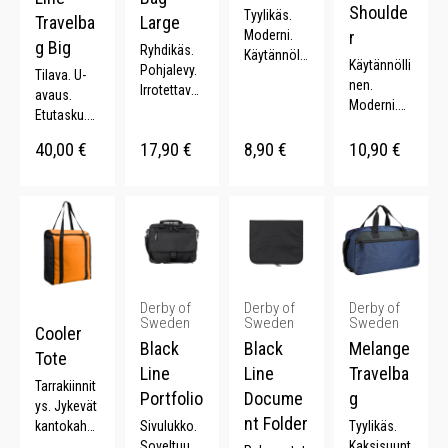
Shoulde
Tyylikäs.
Travelba
Large
Moderni.
r
g Big
Ryhdikäs.
Käytännölli
Käytännölli
Pohjalevy.
Tilava. U-
nen. Monta
nen.
Irrotettavat
avaus.
väriä.
Moderni.
olkaimet.
Etutasku.
Säädettävä
Kenkätask
Pohjalevy.
olkahihna.
40,00
€
17,90
€
8,90
€
10,90
€
u. 33 L.
Säädettävä
9 L. Monta
olkahihna.
väriä.
Derby of
Derby of
Derby of
Sweden
Sweden
Sweden
Cooler
Black
Black
Melange
Tote
Line
Line
Travelba
Tarrakiinnit
Portfolio
Docume
g
ys. Jykevät
nt Folder
kantokahv
Sivulukko.
Tyylikäs.
at. 18 L.
Soveltuu
Kaksisuunt