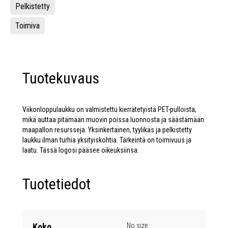
Pelkistetty
Toimiva
Tuotekuvaus
Viikonloppulaukku on valmistettu kierrätetyistä PET-pulloista,
mikä auttaa pitämään muovin poissa luonnosta ja säästämään
maapallon resursseja. Yksinkertainen, tyylikäs ja pelkistetty
laukku ilman turhia yksityiskohtia. Tärkeintä on toimivuus ja
laatu. Tässä logosi pääsee oikeuksiinsa.
Tuotetiedot
Koko
No size