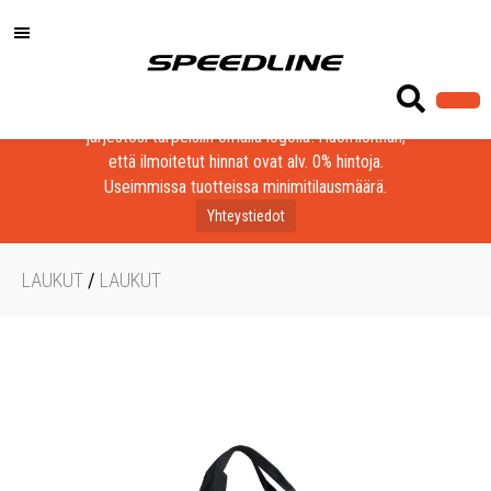
Löydä laadukkaat tuotteet yrityksesi, seurasi tai
järjestösi tarpeisiin omalla logolla! Huomioithan,
että ilmoitetut hinnat ovat alv. 0% hintoja.
Useimmissa tuotteissa minimitilausmäärä.
Yhteystiedot
LAUKUT
/
LAUKUT