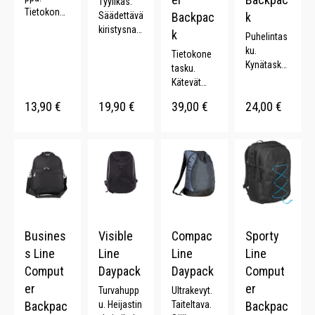
Tyylikäs.
Tietokonet
Säädettävä
Backpac
k
asku.
kiristysnau
k
Puhelintas
Pehmustet
ha.
ku.
ut
Tietokone
Pehmustet
Kynätasku.
olkaimet.
tasku.
ut
15 L.
Pehmustet
Kätevät
olkaimet.
tu
taskut.
Pehmustet
13,90
€
19,90
€
39,00
€
24,00
€
selkämys.
Piilotettava
tu
12 L.
t
selkämys.
kantokahv
20 L.
at. 24 L.
Busines
Visible
Compac
Sporty
s Line
Line
Line
Line
Comput
Daypack
Daypack
Comput
er
er
Turvahupp
Ultrakevyt.
Backpac
u. Heijastin
Taiteltava.
Backpac