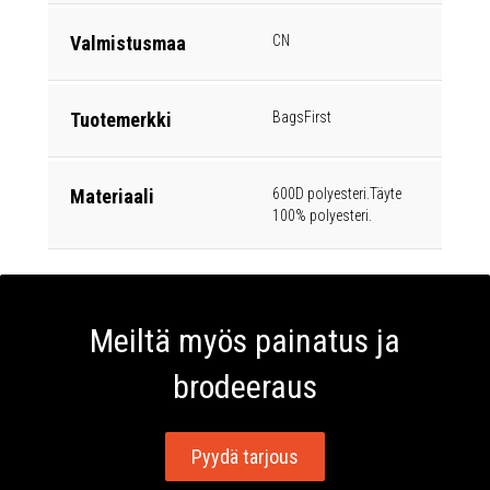
Valmistusmaa
CN
Tuotemerkki
BagsFirst
Materiaali
600D polyesteri.Täyte
100% polyesteri.
Meiltä myös painatus ja
brodeeraus
Pyydä tarjous