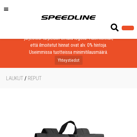
Löydä laadukkaat tuotteet yrityksesi, seurasi tai
järjestösi tarpeisiin omalla logolla! Huomioithan,
että ilmoitetut hinnat ovat alv. 0% hintoja.
Useimmissa tuotteissa minimitilausmäärä.
Yhteystiedot
LAUKUT
/
REPUT