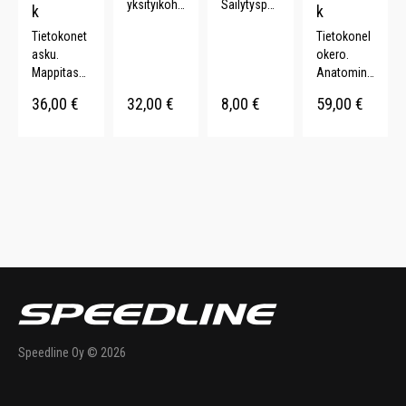
yksityikohd
Säilytyspu
k
k
at.
ssukka.
Tietokonet
Tietokonel
Kännykkäta
Voidaan
asku.
okero.
sku.
kiinnittää
Mappitask
Anatomine
Kuulokeoja
vyöhön.
u.
n muotoilu.
. 20 L.
36,00
€
32,00
€
8,00
€
59,00
€
Irrotettava
Säädettävä
olkahihna.
rintaremmi.
20 L.
Ilma-aukot.
.
Speedline Oy © 2026