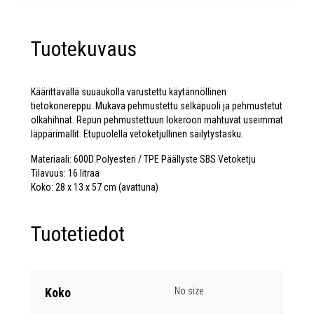
Tuotekuvaus
Käärittävällä suuaukolla varustettu käytännöllinen
tietokonereppu. Mukava pehmustettu selkäpuoli ja pehmustetut
olkahihnat. Repun pehmustettuun lokeroon mahtuvat useimmat
läppärimallit. Etupuolella vetoketjullinen säilytystasku.
Materiaali: 600D Polyesteri / TPE Päällyste SBS Vetoketju
Tilavuus: 16 litraa
Koko: 28 x 13 x 57 cm (avattuna)
Tuotetiedot
Koko
No size