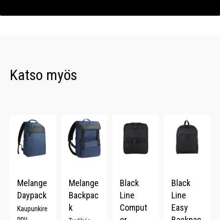
Katso myös
Melange
Melange
Black
Black
Daypack
Backpac
Line
Line
k
Comput
Easy
Kaupunkire
ppu.
er
Backpac