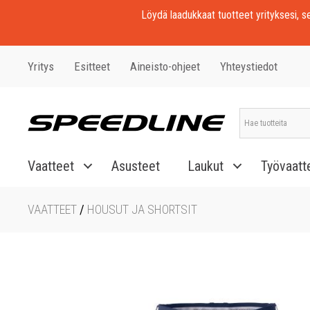
Löydä laadukkaat tuotteet yrityksesi, seu
Yritys
Esitteet
Aineisto-ohjeet
Yhteystiedot
Vaatteet
Asusteet
Laukut
Työvaatt
VAATTEET
/
HOUSUT JA SHORTSIT