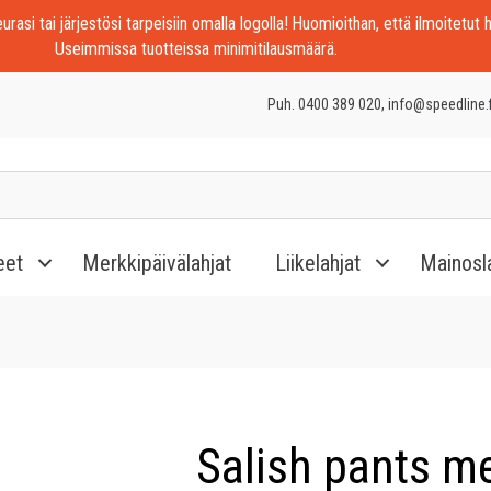
rasi tai järjestösi tarpeisiin omalla logolla! Huomioithan, että ilmoitetut h
Useimmissa tuotteissa minimitilausmäärä.
Puh. 0400 389 020, info@speedline.f
eet
Merkkipäivälahjat
Liikelahjat
Mainosl
Salish pants m