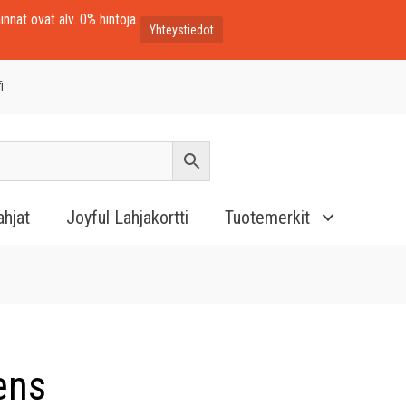
innat ovat alv. 0% hintoja.
Yhteystiedot
i
ahjat
Joyful Lahjakortti
Tuotemerkit
ens