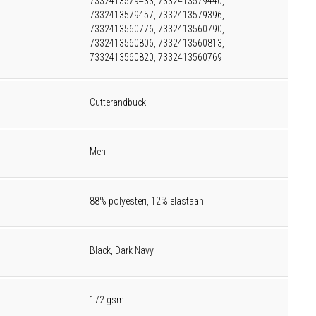
7332413579433, 7332413579440,
7332413579457, 7332413579396,
7332413560776, 7332413560790,
7332413560806, 7332413560813,
7332413560820, 7332413560769
Cutterandbuck
Men
88% polyesteri, 12% elastaani
Black, Dark Navy
172 gsm