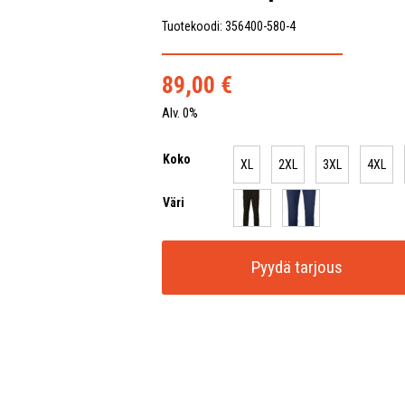
Tuotekoodi: 356400-580-4
89,00
€
Alv. 0%
Koko
XL
2XL
3XL
4XL
Väri
Pyydä tarjous