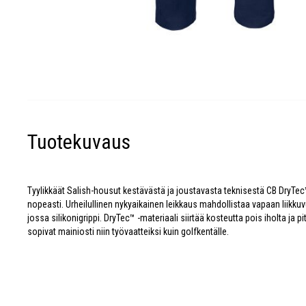
Tuotekuvaus
Tyylikkäät Salish-housut kestävästä ja joustavasta teknisestä CB DryTec™
nopeasti. Urheilullinen nykyaikainen leikkaus mahdollistaa vapaan liikku
jossa silikonigrippi. DryTec™ -materiaali siirtää kosteutta pois iholta ja
sopivat mainiosti niin työvaatteiksi kuin golfkentälle.