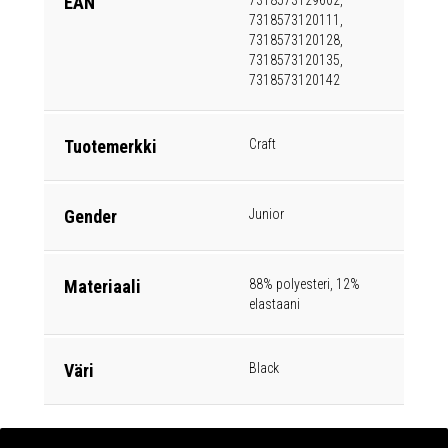
EAN
7318573129602,
7318573120111,
7318573120128,
7318573120135,
7318573120142
Tuotemerkki
Craft
Gender
Junior
Materiaali
88% polyesteri, 12%
elastaani
Väri
Black