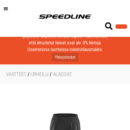
Löydä laadukkaat tuotteet yrityksesi, seurasi tai
järjestösi tarpeisiin omalla logolla! Huomioithan,
että ilmoitetut hinnat ovat alv. 0% hintoja.
Useimmissa tuotteissa minimitilausmäärä.
Yhteystiedot
VAATTEET
/
URHEILU
/
ALAOSAT