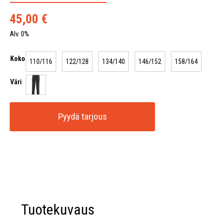
45,00
€
Alv. 0%
Koko
110/116
122/128
134/140
146/152
158/164
Väri
Pyydä tarjous
Tuotekuvaus