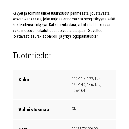
Kevyet ja toiminnalliset tuulihousut pehmeästä, joustavasta
woven-kankaasta, joka tarjoaa erinomaista hengittävyyttä sekä
kosteudensiirtokykyä. Kaksi sivutaskua, vetoketjut lahkeissa
sekä muotoonleikatut osat polvesta alaspäin. Soveltuu
loistavasti seura-, sponsori- ja yrityslogopainatuksiin.
Tuotetiedot
Koko
110/116, 122/128,
134/140, 146/152,
158/164
Valmistusmaa
CN