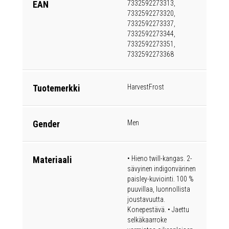
EAN
7332592273313,
7332592273320,
7332592273337,
7332592273344,
7332592273351,
7332592273368
Tuotemerkki
HarvestFrost
Gender
Men
Materiaali
• Hieno twill-kangas. 2-
sävyinen indigonvärinen
paisley-kuviointi. 100 %
puuvillaa, luonnollista
joustavuutta.
Konepestävä. • Jaettu
selkäkaarroke