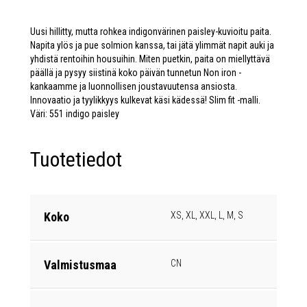
Uusi hillitty, mutta rohkea indigonvärinen paisley-kuvioitu paita.
Napita ylös ja pue solmion kanssa, tai jätä ylimmät napit auki ja
yhdistä rentoihin housuihin. Miten puetkin, paita on miellyttävä
päällä ja pysyy siistinä koko päivän tunnetun Non iron -
kankaamme ja luonnollisen joustavuutensa ansiosta.
Innovaatio ja tyylikkyys kulkevat käsi kädessä! Slim fit -malli.
Väri: 551 indigo paisley
Tuotetiedot
Koko
XS, XL, XXL, L, M, S
Valmistusmaa
CN