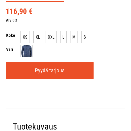
116,90
€
Alv. 0%
Koko
XS
XL
XXL
L
M
S
Väri
Pyydä tarjous
Tuotekuvaus