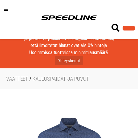
Löydä laadukkaat tuotteet yrityksesi, seurasi tai
järjestösi tarpeisiin omalla logolla! Huomioithan,
että ilmoitetut hinnat ovat alv. 0% hintoja.
Useimmissa tuotteissa minimitilausmäärä.
Yhteystiedot
VAATTEET
/
KAULUSPAIDAT JA PUVUT