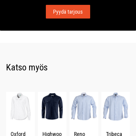
Pyydä tarjous
Katso myös
Oxford
Highwoo
Reno
Tribeca