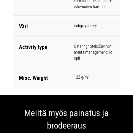
varmistaa oikeanlaisen
istuvuuden hartiois
Väri
indigo paisley
Activity type
Cateringhotels;Environ
mentalmanagement;Ho
spit
Misc. Weight
122 g/m²
Meiltä myös painatus ja
brodeeraus