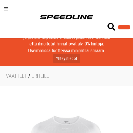
Löydä laadukkaat tuotteet yrityksesi, seurasi tai
järjestösi tarpeisiin omalla logolla! Huomioithan,
että ilmoitetut hinnat ovat alv. 0% hintoja.
Useimmissa tuotteissa minimitilausmäärä.
Yhteystiedot
VAATTEET
/
URHEILU