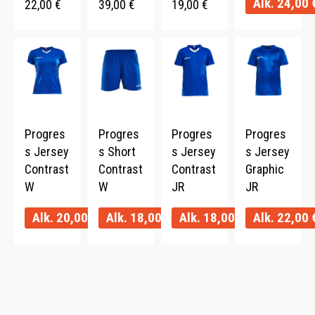
Alk.
24,00
22,00
€
39,00
€
19,00
€
Progres
Progres
Progres
Progres
s Jersey
s Short
s Jersey
s Jersey
Contrast
Contrast
Contrast
Graphic
W
W
JR
JR
Alk.
20,00
€
Alk.
18,00
€
Alk.
18,00
€
Alk.
22,00