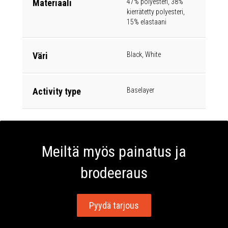
Materiaali
47% polyesteri, 38%
kierrätetty polyesteri,
15% elastaani
Väri
Black, White
Activity type
Baselayer
Meiltä myös painatus ja
brodeeraus
Pyydä tarjous