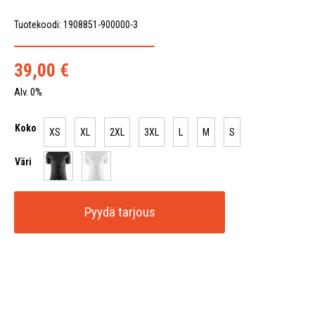
Tuotekoodi: 1908851-900000-3
39,00
€
Alv. 0%
Koko
XS
XL
2XL
3XL
L
M
S
Väri
Pyydä tarjous