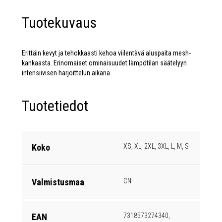
Tuotekuvaus
Erittäin kevyt ja tehokkaasti kehoa viilentävä aluspaita mesh-
kankaasta. Erinomaiset ominaisuudet lämpötilan säätelyyn
intensiivisen harjoittelun aikana.
Tuotetiedot
Koko
XS, XL, 2XL, 3XL, L, M, S
Valmistusmaa
CN
EAN
7318573274340,