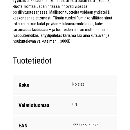
Tyylikäs pitkä lautanen konepestävästä posliinista. _x000D_
Ruotsi kohtaa Japanin tässä innovatiivisessa
posliinituotesarjassa. Malliston tuotteita voidaan yhdistellä
keskenään rajattomasti. Tämän vuoksi Fuminko yllättää sinut
joka kerta, kun katat pöydän – luksusravintolassa, kahvilassa
tai omassa kodissasi – ja tuotteiden ajaton mutta samalla
huipputrendikäs ja tyylipuhdas karisma luo aina kutsuvan ja
houkuttelevan vaikutelman. _x000D_
Tuotetiedot
Koko
No size
Valmistusmaa
CN
EAN
7332738930575