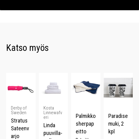
Katso myös
Derby of
Kosta
Sweden
Linnewafv
Palmikko
Paradise
eri
Stratus
sherpap
muki, 2
Linda
Sateenv
eitto
kpl
puuvilla-
arjo