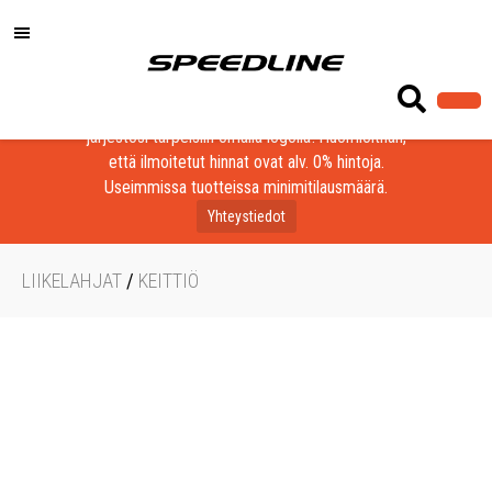
Löydä laadukkaat tuotteet yrityksesi, seurasi tai
järjestösi tarpeisiin omalla logolla! Huomioithan,
että ilmoitetut hinnat ovat alv. 0% hintoja.
Useimmissa tuotteissa minimitilausmäärä.
Yhteystiedot
LIIKELAHJAT
/
KEITTIÖ