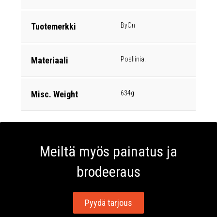
Tuotemerkki
ByOn
Materiaali
Posliinia.
Misc. Weight
634g
Meiltä myös painatus ja
brodeeraus
Pyydä tarjous