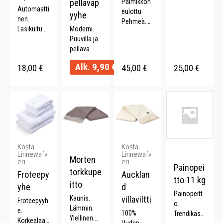
pellavap
Palmikkon
Automaatti
eulottu.
yyhe
nen.
Pehmeä.
Lasikuitua.
Moderni.
Kaunis.
ABS-
Puuvilla ja
Ylellinen.
muovikahv
pellava
Kaksipuoli
a. Pituus
sekoitus.
nen.
Alk.
9,90
€
18,00
€
45,00
€
25,00
€
57 cm.
Imukykyine
Halkaisija
n. Monta
95 cm.
väriä.
Kosta
Kosta
Linnewafv
Linnewafv
Morten
eri
eri
Painopei
torkkupe
Froteepy
Aucklan
tto 11 kg
itto
yhe
d
Painopeitt
Kaunis.
villaviltti
Froteepyyh
o.
Lämmin.
e.
100%
Trendikäs.
Ylellinen.
Korkealaat