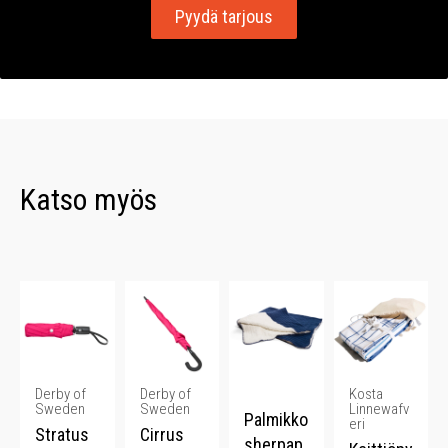
Pyydä tarjous
Katso myös
Derby of
Derby of
Kosta
Sweden
Sweden
Linnewafv
Palmikko
eri
Stratus
Cirrus
sherpap