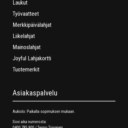
Laukut
Työvaatteet
Merkkipäivälahjat
Liikelahjat
Mainoslahjat
Joyful Lahjakortti
Tuotemerkit
Asiakaspalvelu
Aukiolo: Paikalla sopimuksen mukaan.
Sovi aika numerosta:
0400 785 900 / Teppo Toivanen