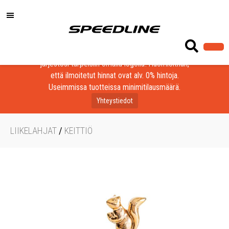
Löydä laadukkaat tuotteet yrityksesi, seurasi tai
järjestösi tarpeisiin omalla logolla! Huomioithan,
että ilmoitetut hinnat ovat alv. 0% hintoja.
Useimmissa tuotteissa minimitilausmäärä.
Yhteystiedot
LIIKELAHJAT
/
KEITTIÖ