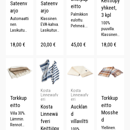
Keittiöpy
Sateenv
Sateenv
eitto
yhkeet,
arjo
arjo
Palmikkon
3 kpl
Automaatti
Klassinen.
eulottu.
100%
nen.
EVA-kahva.
Pehmeä.
puuvilla.
Lasikuitua.
Lasikuituva
Kaunis.
Klassinen
ABS-
rsi.
Ylellinen.
kuviointi.
muovikahv
Metallikehi
Kaksipuoli
18,00
€
20,00
€
45,00
€
18,00
€
Lahjapuss
a. Pituus
kko.
nen.
ukka. 3 kpl
57 cm.
50x70 cm.
Halkaisija
95 cm.
Kosta
Kosta
Linnewafv
Linnewafv
Torkkup
Torkkup
eri
eri
eitto
eitto
Kosta
Aucklan
Mosshe
Villa 30%.
Linnewä
d
Lämmin.
d
fveri
villaviltti
Rennot
Keittiöpy
Ylellinen.
100%