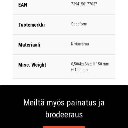
EAN
7394150177037
Tuotemerkki
Sagaform
Materiaali
Kivitavaraa
Misc. Weight
0,506kg Size: H 150 mm
Ø 100 mm
Meiltä myös painatus ja
brodeeraus