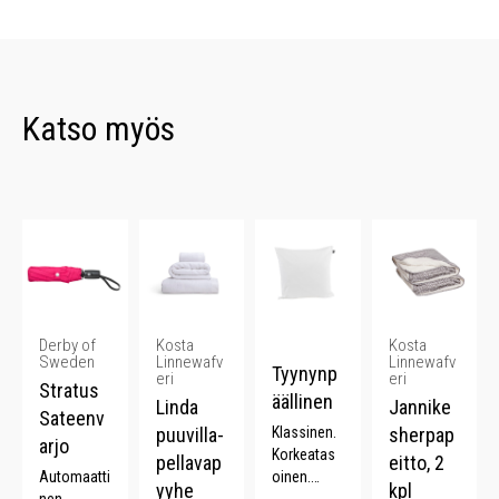
Katso myös
Derby of
Kosta
Kosta
Sweden
Linnewafv
Linnewafv
Tyynynp
eri
eri
Stratus
äällinen
Linda
Jannike
Sateenv
puuvilla-
Klassinen.
sherpap
arjo
Korkeatas
pellavap
eitto, 2
Automaatti
oinen.
yyhe
kpl
nen.
Puuvilla.