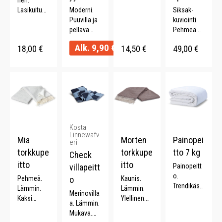
Lasikuitua.
Moderni.
Vetoketjusi
Siksak-
ABS-
Puuvilla ja
vu. 50 x 50
kuviointi.
muovikahv
pellava
cm.
Pehmeä.
a. Pituus
sekoitus.
Mikrofleec
Alk.
9,90
€
18,00
€
14,50
€
49,00
€
57 cm.
Imukykyine
e. 120 x
Halkaisija
n. Monta
160 cm.
95 cm.
väriä.
Kosta
Linnewafv
Mia
Morten
Painopei
eri
torkkupe
torkkupe
tto 7 kg
Check
itto
itto
villapeitt
Painopeitt
o.
Pehmeä.
o
Kaunis.
Trendikäs.
Lämmin.
Lämmin.
Merinovilla
Parantaa
Kaksi
Ylellinen.
a. Lämmin.
unen laatu.
värinen.
Kevyt.
Mukava.
Lahjaidea.
130 x 170
Ajaton.