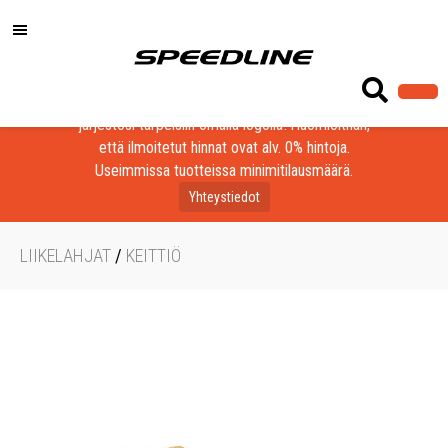
Löydä laadukkaat tuotteet yrityksesi, seurasi tai
järjestösi tarpeisiin omalla logolla! Huomioithan,
että ilmoitetut hinnat ovat alv. 0% hintoja.
Useimmissa tuotteissa minimitilausmäärä.
Yhteystiedot
LIIKELAHJAT
/
KEITTIÖ