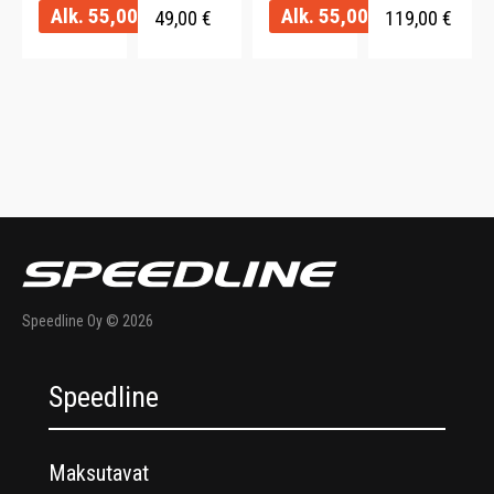
Ylellinen.
150 x 210
Alk.
55,00
€
Alk.
55,00
€
cm.
49,00
€
119,00
€
cm.
Speedline Oy © 2026
Speedline
Maksutavat