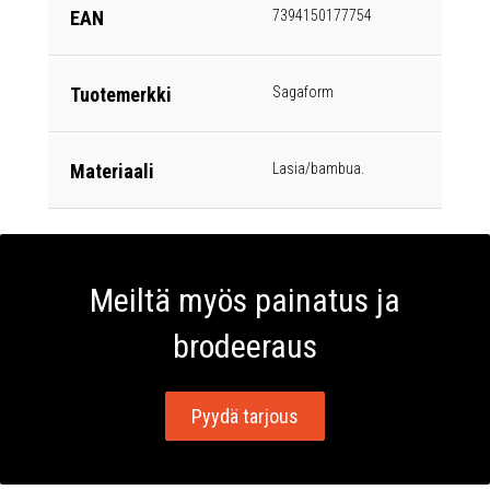
EAN
7394150177754
Tuotemerkki
Sagaform
Materiaali
Lasia/bambua.
Meiltä myös painatus ja
brodeeraus
Pyydä tarjous