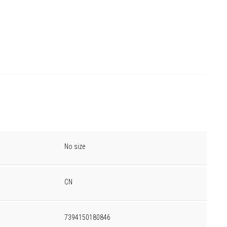
No size
CN
7394150180846