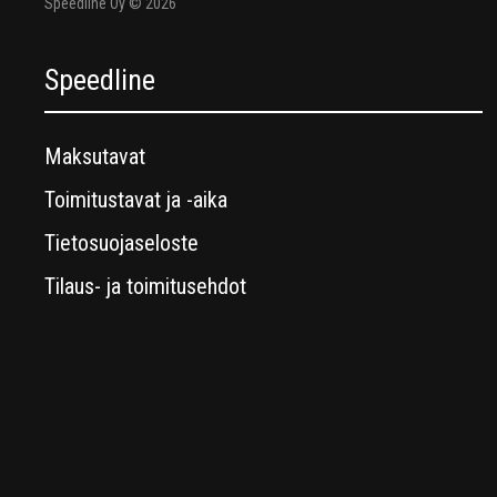
Speedline Oy © 2026
Speedline
Maksutavat
Toimitustavat ja -aika
Tietosuojaseloste
Tilaus- ja toimitusehdot