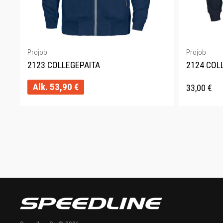
Projob
Projob
2123 COLLEGEPAITA
2124 COL
Alk.
53,90
€
33,00
€