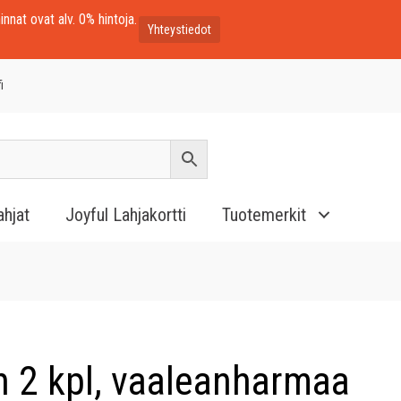
innat ovat alv. 0% hintoja.
Yhteystiedot
i
ahjat
Joyful Lahjakortti
Tuotemerkit
n 2 kpl, vaaleanharmaa