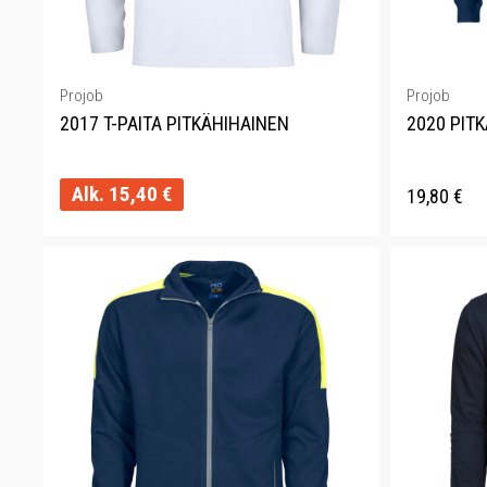
Projob
Projob
2017 T-PAITA PITKÄHIHAINEN
2020 PITK
Alk.
15,40
€
19,80
€