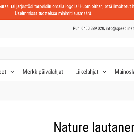
rasi tai järjestösi tarpeisiin omalla logolla! Huomioithan, että ilmoitetut h
Useimmissa tuotteissa minimitilausmäärä.
Puh. 0400 389 020, info@speedline.f
eet
Merkkipäivälahjat
Liikelahjat
Mainosl
Nature lautane