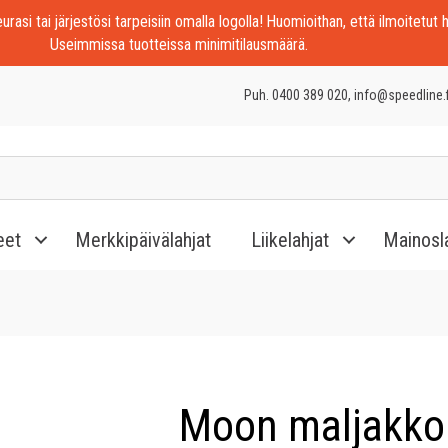
rasi tai järjestösi tarpeisiin omalla logolla! Huomioithan, että ilmoitetut h
Useimmissa tuotteissa minimitilausmäärä.
Puh. 0400 389 020, info@speedline.f
eet
Merkkipäivälahjat
Liikelahjat
Mainosl
Moon maljakko 