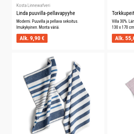
Kosta Linnewafveri
Linda puuvilla-pellavapyyhe
Torkkupei
Moderni. Puuvilla ja pellava sekoitus.
Villa 30%. L
Imukykyinen. Monta väriä.
130 x 170 cm
Alk.
9,90
€
Alk.
55,