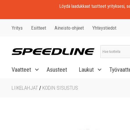
Löydä laadukkaat tuotteet yrityksesi, seu
Yritys
Esitteet
Aineisto-ohjeet
Yhteystiedot
Vaatteet
Asusteet
Laukut
Työvaatt
LIIKELAHJAT
/
KODIN SISUSTUS