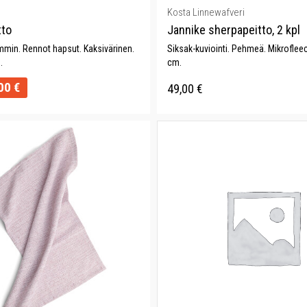
Kosta Linnewafveri
tto
Jannike sherpapeitto, 2 kpl
ämmin. Rennot hapsut. Kaksivärinen.
Siksak-kuviointi. Pehmeä. Mikroflee
.
cm.
00
€
49,00
€