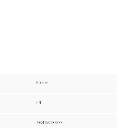
No size
CN
7394150181522