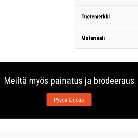
Tuotemerkki
Materiaali
Meiltä myös painatus ja brodeeraus
Pyydä tarjous