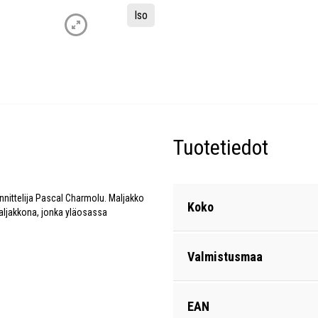
Iso
Tuotetiedot
nnittelija Pascal Charmolu. Maljakko
Koko
maljakkona, jonka yläosassa
Valmistusmaa
EAN