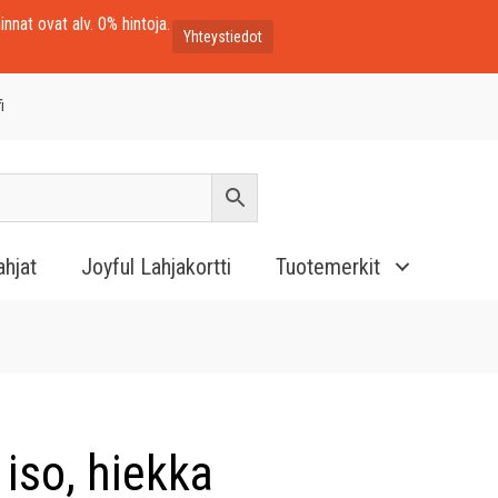
innat ovat alv. 0% hintoja.
Yhteystiedot
i
ahjat
Joyful Lahjakortti
Tuotemerkit
iso, hiekka