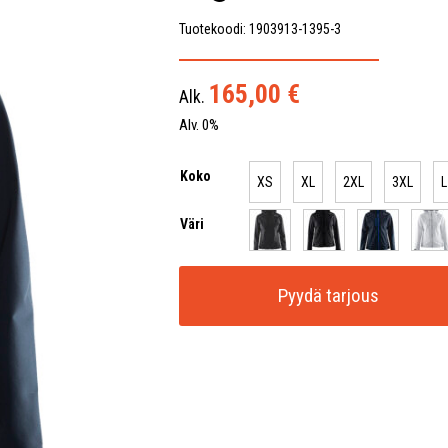
Tuotekoodi: 1903913-1395-3
165,00
€
Alk.
Alv. 0%
Koko
XS
XL
2XL
3XL
L
Väri
Pyydä tarjous