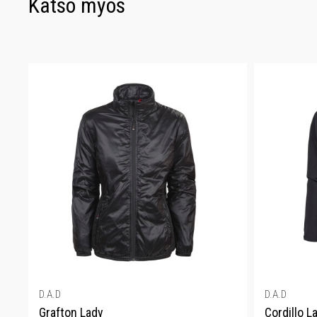
Katso myös
D.A.D
D.A.D
Grafton Lady
Cordillo L