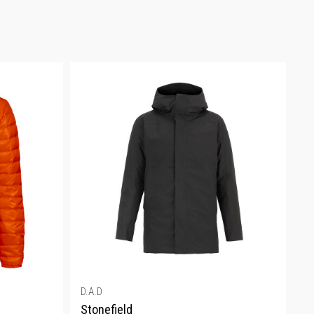
D.A.D
Stonefield