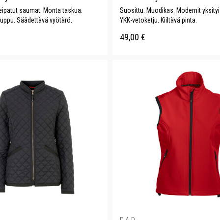
Teipatut saumat. Monta taskua.
Suosittu. Muodikas. Modernit yksity
huppu. Säädettävä vyötärö.
YKK-vetoketju. Kiiltävä pinta.
49,00
€