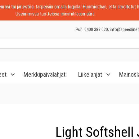
rasi tai järjestösi tarpeisiin omalla logolla! Huomioithan, että ilmoitetut h
Useimmissa tuotteissa minimitilausmäärä.
Puh. 0400 389 020, info@speedline.f
eet
Merkkipäivälahjat
Liikelahjat
Mainosl
Light Softshell