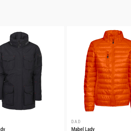
D.A.D
ady
Mabel Lady