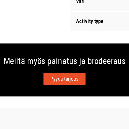
Väri
Activity type
Meiltä myös painatus ja brodeeraus
Pyydä tarjous