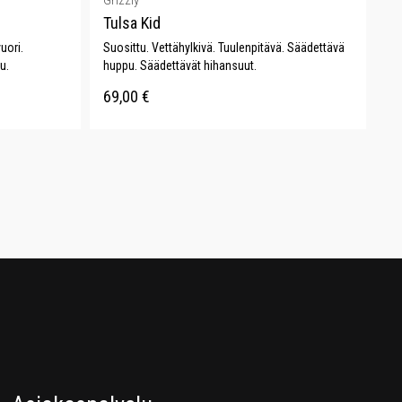
Grizzly
Tulsa Kid
uori.
Suosittu. Vettähylkivä. Tuulenpitävä. Säädettävä
u.
huppu. Säädettävät hihansuut.
69,00
€