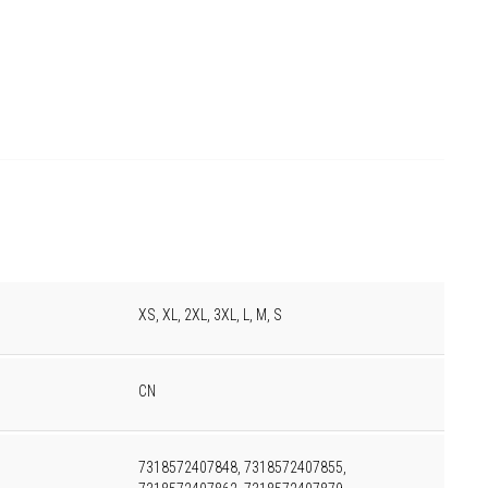
XS, XL, 2XL, 3XL, L, M, S
CN
7318572407848, 7318572407855,