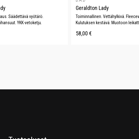
D.A.D
ady
Geraldton Lady
kaus. Säädettävä vyötärö.
Toiminnallinen. Vettähylkivä. Fleecev
ihansuut. YKK-vetoketju.
Kulutuksen kestävä. Muotoon leikatt
58,00
€