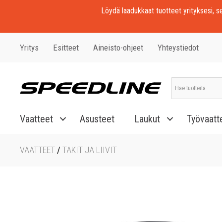
Löydä laadukkaat tuotteet yrityksesi, seu
Yritys
Esitteet
Aineisto-ohjeet
Yhteystiedot
Vaatteet
Asusteet
Laukut
Työvaatt
VAATTEET
/
TAKIT JA LIIVIT