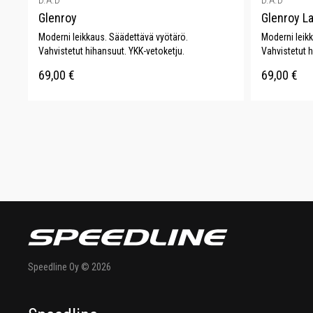
D.A.D
D.A.D
Glenroy
Glenroy L
Moderni leikkaus. Säädettävä vyötärö.
Moderni leik
Vahvistetut hihansuut. YKK-vetoketju.
Vahvistetut h
69,00
€
69,00
€
Speedline Oy © 2026