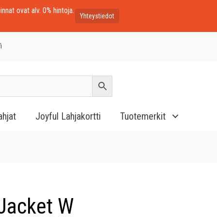
innat ovat alv. 0% hintoja.
Yhteystiedot
i
ahjat
Joyful Lahjakortti
Tuotemerkit
 Jacket W