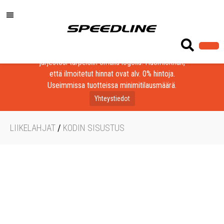
Löydä laadukkaat tuotteet yrityksesi, seurasi tai
järjestösi tarpeisiin omalla logolla! Huomioithan,
että ilmoitetut hinnat ovat alv. 0% hintoja.
Useimmissa tuotteissa minimitilausmäärä.
Yhteystiedot
LIIKELAHJAT
/
KODIN SISUSTUS