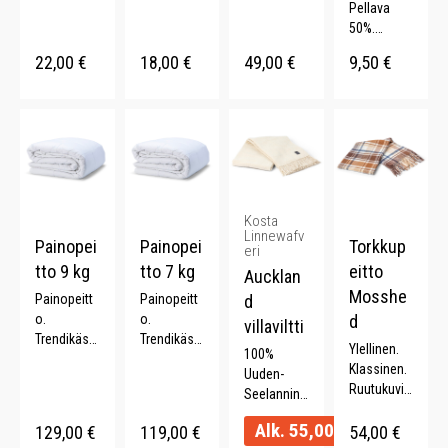
Pellava
ukka. 3 kpl
Metallikehi
50%.
50x70 cm.
kko.
Raitakuvioi
22,00
€
18,00
€
49,00
€
9,50
€
nti. 2 kpl.
Kosta
Linnewafv
Painopei
Painopei
Torkkup
eri
tto 9 kg
tto 7 kg
eitto
Aucklan
Mosshe
Painopeitt
Painopeitt
d
o.
o.
d
villaviltti
Trendikäs.
Trendikäs.
Ylellinen.
100%
Parantaa
Parantaa
Klassinen.
Uuden-
unen
unen laatu.
Ruutukuvio
Seelannin
laatua.
Lahjaidea.
inti.
villaa.
Lahjaidea.
150 x 210
Alk.
55,00
€
Merinovilla
129,00
€
119,00
€
54,00
€
Pehmeä.
150 x 210
cm.