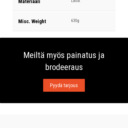
Materiaali
Lasia.
Misc. Weight
630g
Meiltä myös painatus ja
brodeeraus
Pyydä tarjous