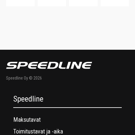
20%. 130 x
Paksu.
cm.
170 cm.
Kestävä.
Speedline Oy © 2026
Speedline
Maksutavat
Toimitustavat ja -aika