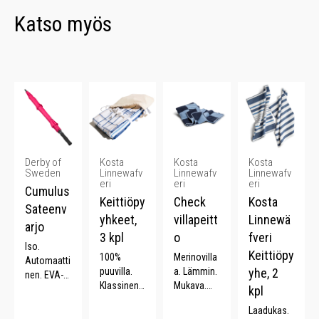
Katso myös
Derby of
Kosta
Kosta
Kosta
Sweden
Linnewafv
Linnewafv
Linnewafv
eri
eri
eri
Cumulus
Keittiöpy
Check
Kosta
Sateenv
yhkeet,
villapeitt
Linnewä
arjo
3 kpl
o
fveri
Iso.
Keittiöpy
100%
Merinovilla
Automaatti
puuvilla.
a. Lämmin.
yhe, 2
nen. EVA-
Klassinen
Mukava.
kahva.
kpl
kuviointi.
Ylellinen.
Lasikuituva
Laadukas.
Lahjapuss
rsi.