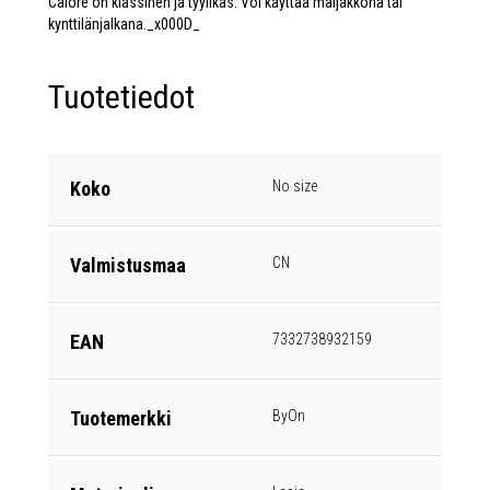
Calore on klassinen ja tyylikäs. Voi käyttää maljakkona tai
kynttilänjalkana._x000D_
Tuotetiedot
Koko
No size
Valmistusmaa
CN
EAN
7332738932159
Tuotemerkki
ByOn