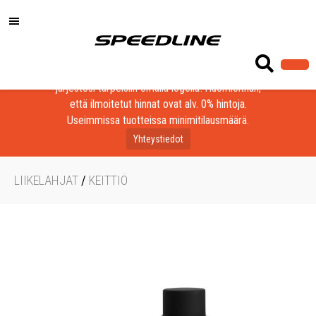
Löydä laadukkaat tuotteet yrityksesi, seurasi tai
järjestösi tarpeisiin omalla logolla! Huomioithan,
että ilmoitetut hinnat ovat alv. 0% hintoja.
Useimmissa tuotteissa minimitilausmäärä.
Yhteystiedot
LIIKELAHJAT
/
KEITTIÖ