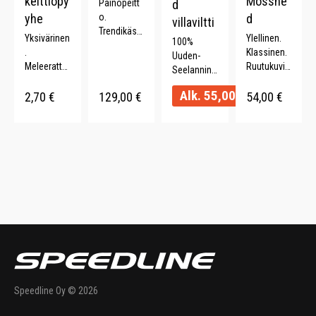
keittiöpy
Mosshe
Painopeitt
d
yhe
o.
d
villaviltti
Trendikäs.
Yksivärinen
Ylellinen.
100%
Parantaa
.
Klassinen.
Uuden-
unen
Meleerattu.
Ruutukuvio
Seelannin
laatua.
Monipuolin
inti.
villaa.
Lahjaidea.
Alk.
55,00
€
en.
Merinovilla
2,70
€
129,00
€
54,00
€
Pehmeä.
150 x 210
Kierrätettyä
20%. 130 x
Paksu.
cm.
puuvillaa
170 cm.
Kestävä.
(70%). .
Speedline Oy © 2026