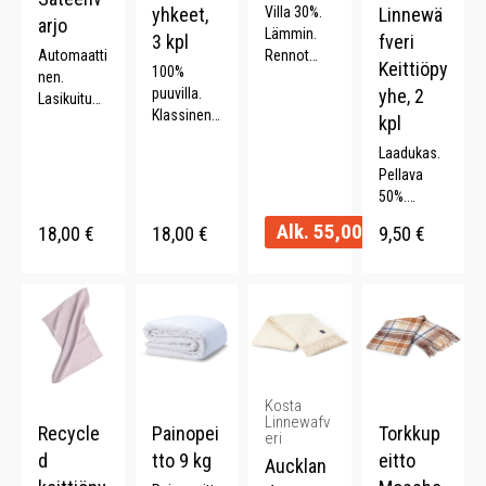
yhkeet,
Villa 30%.
Linnewä
arjo
Lämmin.
3 kpl
fveri
Automaatti
Rennot
Keittiöpy
100%
nen.
hapsut.
puuvilla.
yhe, 2
Lasikuitua.
Kaksivärine
Klassinen
ABS-
n. 130 x
kpl
kuviointi.
muovikahv
170 cm.
Laadukas.
Lahjapuss
a. Pituus
Pellava
ukka. 3 kpl
57 cm.
50%.
50x70 cm.
Halkaisija
Raitakuvioi
Alk.
55,00
€
95 cm.
18,00
€
18,00
€
9,50
€
nti. 2 kpl.
Kosta
Linnewafv
Recycle
Painopei
Torkkup
eri
d
tto 9 kg
eitto
Aucklan