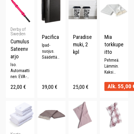
Derby of
Sweden
Pacifica
Paradise
Mia
Cumulus
muki, 2
torkkupe
Ipad-
Sateenv
suojus.
kpl
itto
arjo
Säädettävä
Pehmeä.
katselukul
Iso.
Lämmin.
ma.
Automaatti
Kaksi
Yhteensopi
nen. EVA-
värinen.
vuus: Ipad
kahva.
130 x 170
Alk.
55,00
22,00
€
39,00
€
25,00
€
9.7.
Lasikuituva
cm.
Kestävä. .
rsi.
Metallikehi
kko.