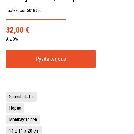
Tuotekoodi: 5018036
32,00
€
Alv. 0%
Pyydä tarjous
Suupuhallettu
Hopea
Monikäyttöinen
11 x 11 x 20 cm