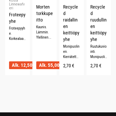
Kosta
Linnewafv
Morten
Recycle
Recycle
eri
torkkupe
d
d
Froteepy
itto
raidallin
ruudullin
yhe
en
en
Kaunis.
Froteepyyh
Lämmin.
keittiöpy
keittiöpy
e.
Ylellinen.
Korkealaat
yhe
yhe
Kevyt.
uinen.
Monipuolin
Ruutukuvio
Ajaton.
Paksu. 100
en.
inti.
%
Kierrätettyä
Monipuolin
puuvillaa.
puuvillaa
en.
Alk.
12,50
€
Alk.
55,00
€
Monta
2,70
€
2,70
€
(70%).
Kierrätettyä
väriä.
Raitakuvioi
puuvillaa
nti. 40 x 60
(70%). 40 x
cm.
60 cm.