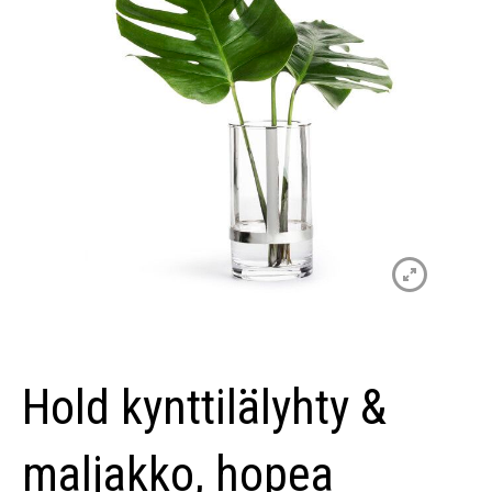
Hold kynttilälyhty &
maljakko, hopea