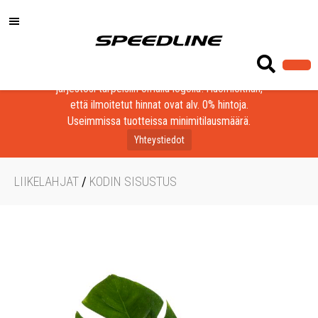
Löydä laadukkaat tuotteet yrityksesi, seurasi tai
järjestösi tarpeisiin omalla logolla! Huomioithan,
että ilmoitetut hinnat ovat alv. 0% hintoja.
Useimmissa tuotteissa minimitilausmäärä.
Yhteystiedot
LIIKELAHJAT
/
KODIN SISUSTUS