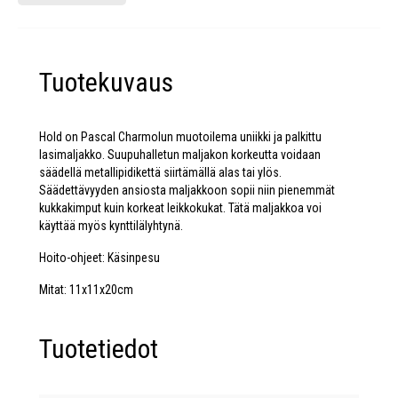
Tuotekuvaus
Hold on Pascal Charmolun muotoilema uniikki ja palkittu
lasimaljakko. Suupuhalletun maljakon korkeutta voidaan
säädellä metallipidikettä siirtämällä alas tai ylös.
Säädettävyyden ansiosta maljakkoon sopii niin pienemmät
kukkakimput kuin korkeat leikkokukat. Tätä maljakkoa voi
käyttää myös kynttilälyhtynä.
Hoito-ohjeet: Käsinpesu
Mitat: 11x11x20cm
Tuotetiedot