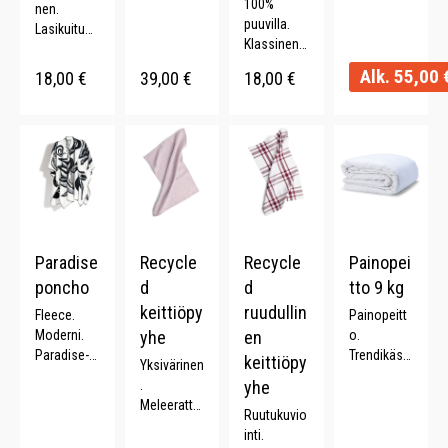
ma.
100%
nen.
hapsut.
Yhteensopi
puuvilla.
Lasikuitua.
Kaksivärine
vuus: Ipad
Klassinen
ABS-
n. 130 x
9.7.
kuviointi.
muovikahv
170 cm.
Alk.
55,00
18,00
€
39,00
€
18,00
€
Kestävä. .
Lahjapuss
a. Pituus
ukka. 3 kpl
57 cm.
50x70 cm.
Halkaisija
95 cm.
Paradise
Recycle
Recycle
Painopei
poncho
d
d
tto 9 kg
keittiöpy
ruudullin
Fleece.
Painopeitt
Moderni.
yhe
en
o.
Paradise-
Trendikäs.
keittiöpy
Yksivärinen
kuosi. 116
Parantaa
.
yhe
x 170 cm.
unen
Meleerattu.
Ruutukuvio
laatua.
Monipuolin
inti.
Lahjaidea.
en.