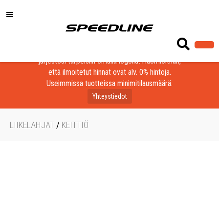
Löydä laadukkaat tuotteet yrityksesi, seurasi tai
järjestösi tarpeisiin omalla logolla! Huomioithan,
että ilmoitetut hinnat ovat alv. 0% hintoja.
Useimmissa tuotteissa minimitilausmäärä.
Yhteystiedot
LIIKELAHJAT
/
KEITTIÖ