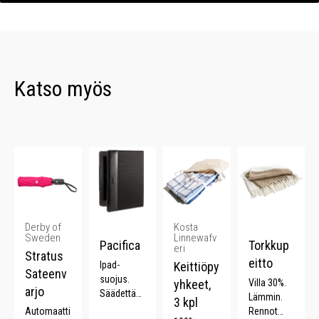
Katso myös
Derby of
Kosta
Sweden
Linnewafv
Pacifica
Torkkup
eri
Stratus
eitto
Ipad-
Keittiöpy
Sateenv
suojus.
yhkeet,
Villa 30%.
arjo
Säädettävä
Lämmin.
3 kpl
katselukul
Automaatti
Rennot