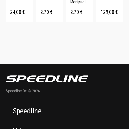
Monipuolin
150 x 210
Kierrätettyä
en.
cm.
puuvillaa
24,00
€
2,70
€
2,70
€
129,00
€
Kierrätettyä
(70%). .
puuvillaa
(70%). 40 x
60 cm.
Speedline Oy © 2026
Speedline