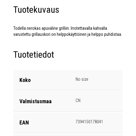
Tuotekuvaus
Todella nerokas apuväline grilliin. Irrotettavalla kahvalla
varustettu grillauskori on helppokäyttöinen ja helppo puhdistaa.
Tuotetiedot
Koko
No size
Valmistusmaa
CN
EAN
7394150178041