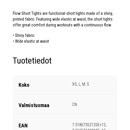
Flow Short Tights are functional short tights made of a shiny,
printed fabric. Featuring wide elastic at waist, the short tights
offer great comfort during workouts with a continuous flow.
• Shiny fabric
• Wide elastic at waist
Tuotetiedot
Koko
XS, L, M, S
Valmistusmaa
CN
EAN
7.31857352125E+12,