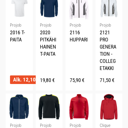
Projob
Projob
Projob
Projob
2016 T-
2020
2116
2121
PAITA
PITKÄHI
HUPPARI
PRO
HAINEN
GENERA
T-PAITA
TION -
COLLEG
ETAKKI
Alk.
12,10
€
19,80
€
75,90
€
71,50
€
Projob
Projob
Projob
Clique