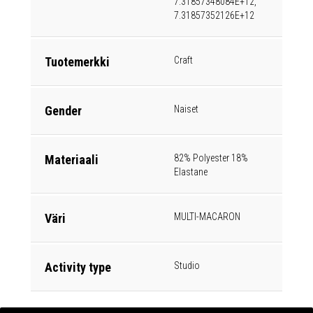
7.31857348084E+12,
7.31857352126E+12
Tuotemerkki
Craft
Gender
Naiset
Materiaali
82% Polyester 18%
Elastane
Väri
MULTI-MACARON
Activity type
Studio