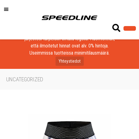
Löydä laadukkaat tuotteet yrityksesi, seurasi tai
järjestösi tarpeisiin omalla logolla! Huomioithan,
että ilmoitetut hinnat ovat alv. 0% hintoja.
Useimmissa tuotteissa minimitilausmäärä.
Yhteystiedot
UNCATEGORIZED