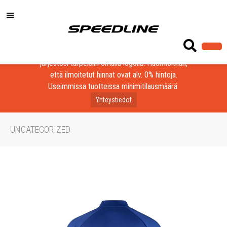
Löydä laadukkaat tuotteet yrityksesi, seurasi tai
järjestösi tarpeisiin omalla logolla! Huomioithan,
että ilmoitetut hinnat ovat alv. 0% hintoja.
Useimmissa tuotteissa minimitilausmäärä.
Yhteystiedot
UNCATEGORIZED