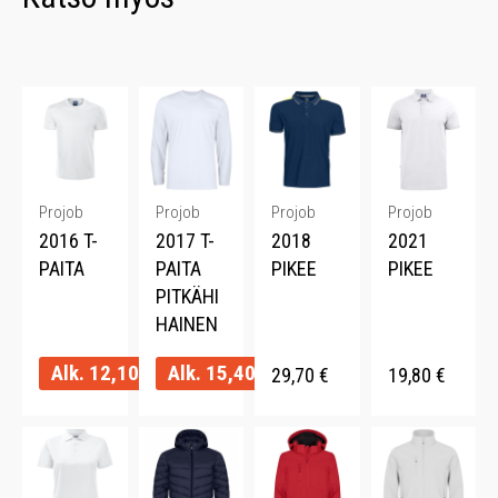
Projob
Projob
Projob
Projob
2016 T-
2017 T-
2018
2021
PAITA
PAITA
PIKEE
PIKEE
PITKÄHI
HAINEN
Alk.
12,10
€
Alk.
15,40
€
29,70
€
19,80
€