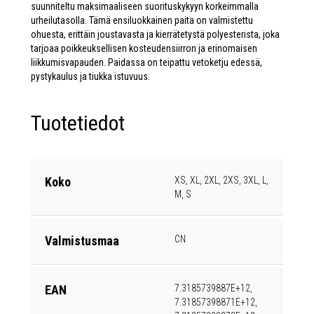
suunniteltu maksimaaliseen suorituskykyyn korkeimmalla
urheilutasolla. Tämä ensiluokkainen paita on valmistettu
ohuesta, erittäin joustavasta ja kierrätetystä polyesterista, joka
tarjoaa poikkeuksellisen kosteudensiirron ja erinomaisen
liikkumisvapauden. Paidassa on teipattu vetoketju edessä,
pystykaulus ja tiukka istuvuus.
Tuotetiedot
Koko
XS, XL, 2XL, 2XS, 3XL, L,
M, S
Valmistusmaa
CN
EAN
7.3185739887E+12,
7.31857398871E+12,