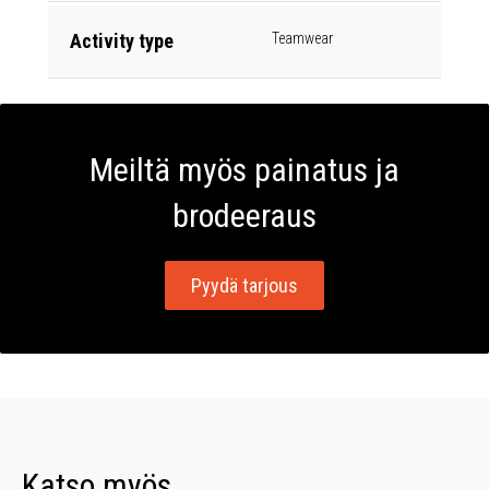
Activity type
Teamwear
Meiltä myös painatus ja
brodeeraus
Pyydä tarjous
Katso myös