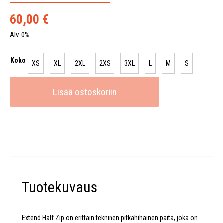
60,00
€
Alv. 0%
Koko
XS
XL
2XL
2XS
3XL
L
M
S
Lisää ostoskoriin
Tuotekuvaus
Extend Half Zip on erittäin tekninen pitkähihainen paita, joka on