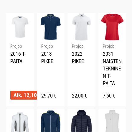
Projob
Projob
Projob
Projob
2016 T-
2018
2022
2031
PAITA
PIKEE
PIKEE
NAISTEN
TEKNINE
N T-
PAITA
Alk.
12,10
€
29,70
€
22,00
€
7,60
€