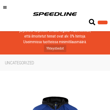
Löydä laadukkaat tuotteet yrityksesi, seurasi tai
järjestösi tarpeisiin omalla logolla! Huomioithan,
että ilmoitetut hinnat ovat alv. 0% hintoja.
Useimmissa tuotteissa minimitilausmäärä.
Yhteystiedot
UNCATEGORIZED