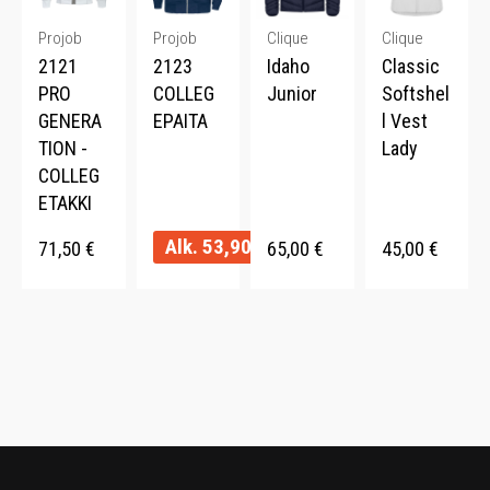
Projob
Projob
Clique
Clique
2121
2123
Idaho
Classic
PRO
COLLEG
Junior
Softshel
GENERA
EPAITA
l Vest
TION -
Lady
COLLEG
ETAKKI
Alk.
53,90
€
71,50
€
65,00
€
45,00
€