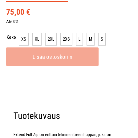
75,00
€
Alv. 0%
Koko
XS
XL
2XL
2XS
L
M
S
Lisää ostoskoriin
Tuotekuvaus
Extend Full Zip on erittäin tekninen treenihuppari, joka on