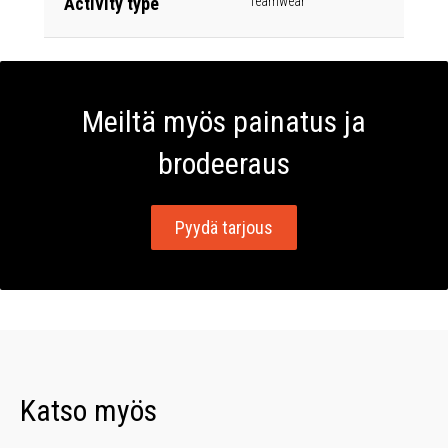
Activity type
Teamwear
Meiltä myös painatus ja
brodeeraus
Pyydä tarjous
Katso myös