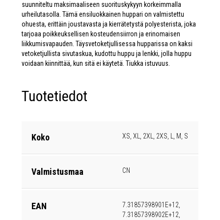
suunniteltu maksimaaliseen suorituskykyyn korkeimmalla
urheilutasolla. Tämä ensiluokkainen huppari on valmistettu
ohuesta, erittäin joustavasta ja kierrätetystä polyesterista, joka
tarjoaa poikkeuksellisen kosteudensiirron ja erinomaisen
liikkumisvapauden. Täysvetoketjullisessa hupparissa on kaksi
vetoketjullista sivutaskua, kudottu huppu ja lenkki, jolla huppu
voidaan kiinnittää, kun sitä ei käytetä. Tiukka istuvuus.
Tuotetiedot
Koko
XS, XL, 2XL, 2XS, L, M, S
Valmistusmaa
CN
EAN
7.31857398901E+12,
7.31857398902E+12,