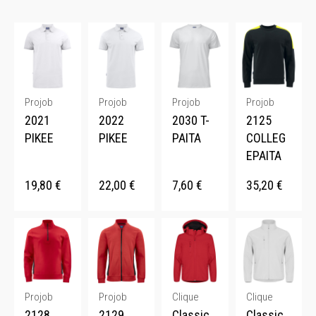
Projob
Projob
Projob
Projob
2021
2022
2030 T-
2125
PIKEE
PIKEE
PAITA
COLLEG
EPAITA
19,80
€
22,00
€
7,60
€
35,20
€
Projob
Projob
Clique
Clique
2128
2129
Classic
Classic