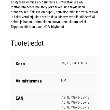
eristyksen kylmissä olosuhteissa. Untuvatakissa on
mattapintainen viimeistely, joka tekee siitä täydellisen
brändäyksen. Takissa on huppu, peukalonreiät, iso verkkotasku
ja kaksi vetoketjullista sivutaskua. Kiristysnyörillä säädettävä
helma ja huppu optimaalisen istuvuuden takaamiseksi.
Toppaus: 60 % untuvaa, 40 % höyheniä.
Tuotetiedot
Koko
XS, XL, 2XL, L, M, S
Valmistusmaa
MM
EAN
7.31857387842E+12,
7.31857387843E+12,
7.31857387845E+12,