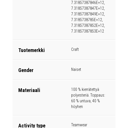
7.31857387846E+12,
7.31857387847E+12,
7.31857387849E+12,
7.3185738785E+12,
7.31857387852E+12,
7.31857387853E+12
Tuotemerkki
Craft
Gender
Naiset
Materiaali
100 % kierrätettyä
polyesteriä. Toppaus:
60 % untuva, 40 %
höyhen
Activity type
Teamwear