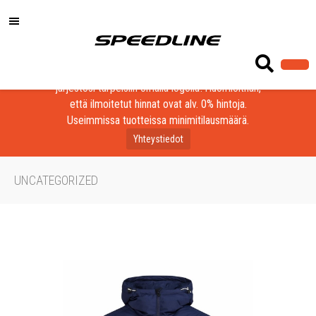
Löydä laadukkaat tuotteet yrityksesi, seurasi tai
järjestösi tarpeisiin omalla logolla! Huomioithan,
että ilmoitetut hinnat ovat alv. 0% hintoja.
Useimmissa tuotteissa minimitilausmäärä.
Yhteystiedot
UNCATEGORIZED