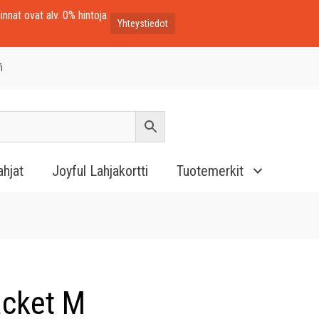
innat ovat alv. 0% hintoja.
Yhteystiedot
i
ahjat
Joyful Lahjakortti
Tuotemerkit
acket M