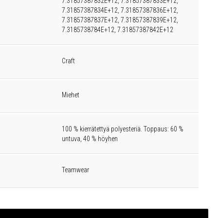
7.31857387832E+12, 7.31857387833E+12,
7.31857387834E+12, 7.31857387836E+12,
7.31857387837E+12, 7.31857387839E+12,
7.3185738784E+12, 7.31857387842E+12
Craft
Miehet
100 % kierrätettyä polyesteriä. Toppaus: 60 %
untuva, 40 % höyhen
Teamwear