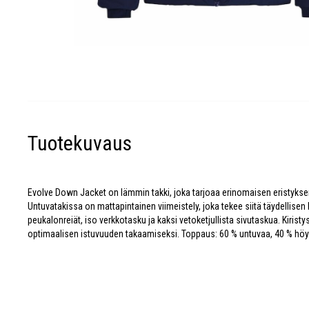
Tuotekuvaus
Evolve Down Jacket on lämmin takki, joka tarjoaa erinomaisen eristyks
Untuvatakissa on mattapintainen viimeistely, joka tekee siitä täydellise
peukalonreiät, iso verkkotasku ja kaksi vetoketjullista sivutaskua. Kirist
optimaalisen istuvuuden takaamiseksi. Toppaus: 60 % untuvaa, 40 % höy