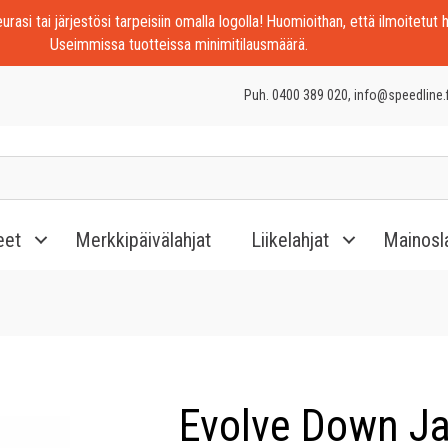
rasi tai järjestösi tarpeisiin omalla logolla! Huomioithan, että ilmoitetut h
Useimmissa tuotteissa minimitilausmäärä.
Puh. 0400 389 020, info@speedline.f
eet
Merkkipäivälahjat
Liikelahjat
Mainosl
Evolve Down J