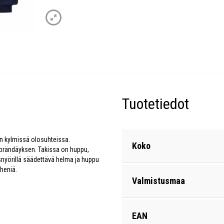
Tuotetiedot
en kylmissä olosuhteissa.
Koko
n brändäyksen. Takissa on huppu,
ysnyörillä säädettävä helma ja huppu
heniä.
Valmistusmaa
EAN