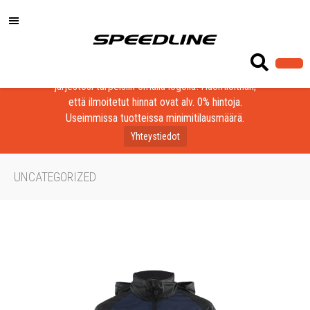
Löydä laadukkaat tuotteet yrityksesi, seurasi tai
järjestösi tarpeisiin omalla logolla! Huomioithan,
että ilmoitetut hinnat ovat alv. 0% hintoja.
Useimmissa tuotteissa minimitilausmäärä.
Yhteystiedot
UNCATEGORIZED