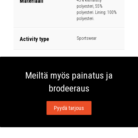
Materiaali
45% kierrätetty
polyesteri, 55%
polyesteri. Lining: 100%
polyesteri.
Activity type
Sportswear
Meiltä myös painatus ja
brodeeraus
Pyydä tarjous