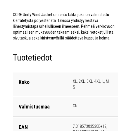
CORE Unify Wind Jacket on rento takki, joka on valmistettu
kierrätetystä polyesterista. Takissa yhdistyy kestävä
lähestymistapa urheilulliseen ilmeeseen. Pehmeä verkkovuori
optimaalisen mukavuuden takaamiseksi, kaksi vetoketjullista
sivutaskua sekä kiristysnyörillä säädettävä huppu ja helma.
Tuotetiedot
Koko
XL, 2XL, 3XL, 4XL, L, M,
S
Valmistusmaa
CN
EAN
7.31857383528E+12,