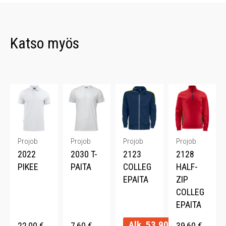
Katso myös
Projob
Projob
Projob
Projob
2022
2030 T-
2123
2128
PIKEE
PAITA
COLLEG
HALF-
EPAITA
ZIP
COLLEG
EPAITA
Alk.
53,90
€
22,00
€
7,60
€
39,60
€