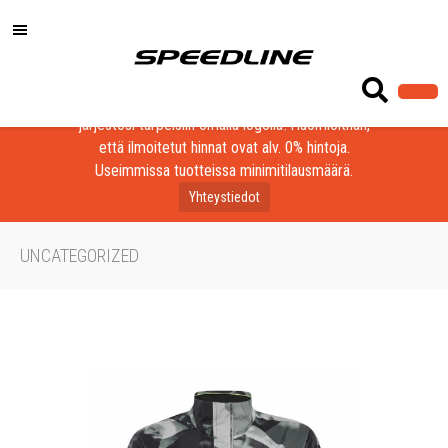
Löydä laadukkaat tuotteet yrityksesi, seurasi tai
järjestösi tarpeisiin omalla logolla! Huomioithan,
että ilmoitetut hinnat ovat alv. 0% hintoja.
Useimmissa tuotteissa minimitilausmäärä.
Yhteystiedot
UNCATEGORIZED