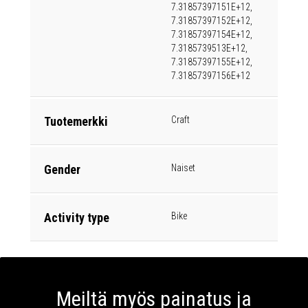
7.31857397151E+12,
7.31857397152E+12,
7.31857397154E+12,
7.3185739513E+12,
7.31857397155E+12,
7.31857397156E+12
Tuotemerkki
Craft
Gender
Naiset
Activity type
Bike
Meiltä myös painatus ja