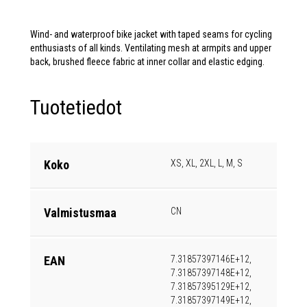
Wind- and waterproof bike jacket with taped seams for cycling
enthusiasts of all kinds. Ventilating mesh at armpits and upper
back, brushed fleece fabric at inner collar and elastic edging.
Tuotetiedot
Koko
XS, XL, 2XL, L, M, S
Valmistusmaa
CN
EAN
7.31857397146E+12,
7.31857397148E+12,
7.31857395129E+12,
7.31857397149E+12,