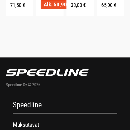
Alk.
53,90
€
71,50
€
33,00
€
65,00
€
Speedline Oy © 2026
Speedline
Maksutavat