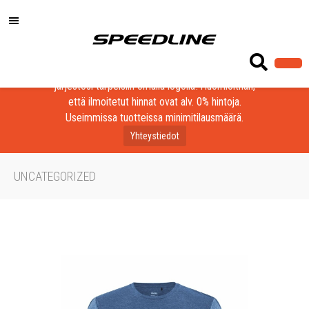
Löydä laadukkaat tuotteet yrityksesi, seurasi tai
järjestösi tarpeisiin omalla logolla! Huomioithan,
että ilmoitetut hinnat ovat alv. 0% hintoja.
Useimmissa tuotteissa minimitilausmäärä.
Yhteystiedot
UNCATEGORIZED