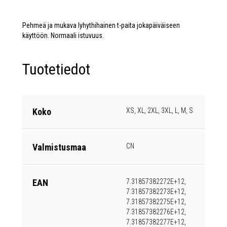
Pehmeä ja mukava lyhythihainen t-paita jokapäiväiseen
käyttöön. Normaali istuvuus.
Tuotetiedot
Koko
XS, XL, 2XL, 3XL, L, M, S
Valmistusmaa
CN
EAN
7.31857382272E+12,
7.31857382273E+12,
7.31857382275E+12,
7.31857382276E+12,
7.31857382277E+12,