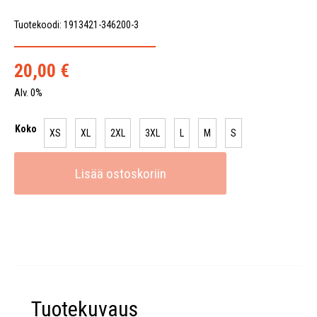
Tuotekoodi: 1913421-346200-3
20,00
€
Alv. 0%
Koko
XS
XL
2XL
3XL
L
M
S
Lisää ostoskoriin
Tuotekuvaus