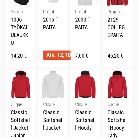
Projob
Projob
Projob
Projob
1006
2016 T-
2030 T-
2129
TYÖKAL
PAITA
PAITA
COLLEG
ULAUKK
EPAITA
U
Alk.
12,10
€
14,20
€
7,60
€
46,20
€
Clique
Clique
Clique
Clique
Classic
Classic
Classic
Classic
Softshel
Softshel
Softshel
Softshel
l Jacket
l Jacket
l Hoody
l Hoody
Junior
Lady