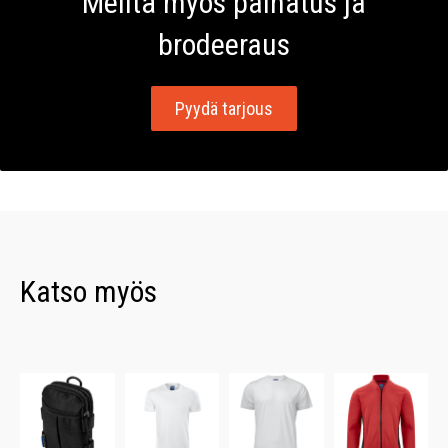
Meiltä myös painatus ja
brodeeraus
Pyydä tarjous
Katso myös