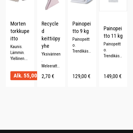
Morten
Recycle
Painopei
Painopei
torkkupe
d
tto 9 kg
tto 11 kg
itto
keittiöpy
Painopeitt
Painopeitt
yhe
o.
Kaunis.
o.
Trendikäs.
Lämmin.
Yksivärinen
Trendikäs.
Parantaa
Ylellinen.
.
Parantaa
unen
Kevyt.
Meleerattu.
unen
laatua.
Ajaton.
Monipuolin
laatua.
Alk.
55,00
€
Lahjaidea.
2,70
€
129,00
€
149,00
€
en.
Lahjaidea.
150 x 210
Kierrätettyä
150 x 210
cm.
puuvillaa
cm.
(70%). .