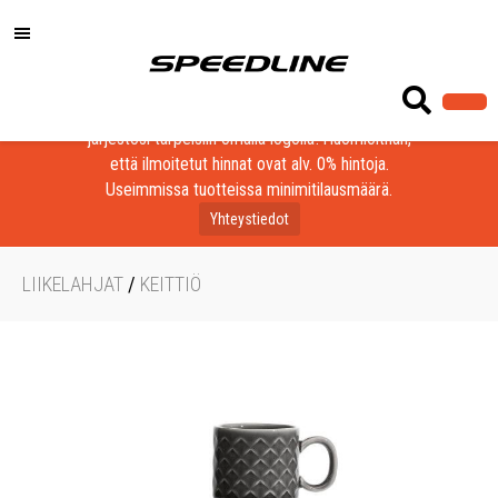
Löydä laadukkaat tuotteet yrityksesi, seurasi tai
järjestösi tarpeisiin omalla logolla! Huomioithan,
että ilmoitetut hinnat ovat alv. 0% hintoja.
Useimmissa tuotteissa minimitilausmäärä.
Yhteystiedot
LIIKELAHJAT
/
KEITTIÖ