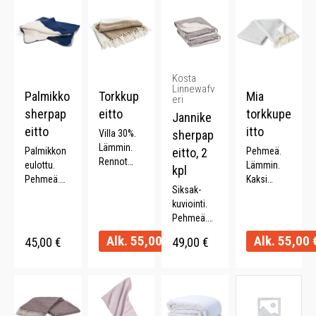
Kosta
Linnewafv
Palmikko
Torkkup
Mia
eri
sherpap
eitto
torkkupe
Jannike
eitto
itto
Villa 30%.
sherpap
Lämmin.
Palmikkon
eitto, 2
Pehmeä.
Rennot
eulottu.
Lämmin.
kpl
hapsut.
Pehmeä.
Kaksi
Kaksivärine
Siksak-
Kaunis.
värinen.
n. 130 x
kuviointi.
Ylellinen.
130 x 170
170 cm.
Pehmeä.
Kaksipuoli
cm.
Mikrofleec
nen.
Alk.
55,00
€
Alk.
55,00
45,00
€
49,00
€
e. 120 x
160 cm.