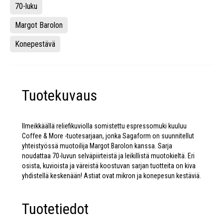
70-luku
Margot Barolon
Konepestävä
Tuotekuvaus
Ilmeikkäällä reliefikuviolla somistettu espressomuki kuuluu
Coffee & More -tuotesarjaan, jonka Sagaform on suunnitellut
yhteistyössä muotoilija Margot Barolon kanssa. Sarja
noudattaa 70-luvun selväpiirteistä ja leikillistä muotokieltä. Eri
osista, kuvioista ja väreistä koostuvan sarjan tuotteita on kiva
yhdistellä keskenään! Astiat ovat mikron ja konepesun kestäviä.
Tuotetiedot