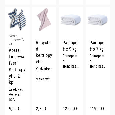
polyesteri.
Metallikehi
kko.
Kosta
Linnewafv
Recycle
Painopei
Painopei
eri
d
tto 9 kg
tto 7 kg
Kosta
keittiöpy
Linnewä
Painopeitt
Painopeitt
yhe
o.
o.
fveri
Trendikäs.
Trendikäs.
Keittiöpy
Yksivärinen
Parantaa
Parantaa
.
yhe, 2
unen
unen laatu.
Meleerattu.
kpl
laatua.
Lahjaidea.
Monipuolin
Lahjaidea.
150 x 210
Laadukas.
en.
150 x 210
cm.
Pellava
Kierrätettyä
cm.
50%.
puuvillaa
Raitakuvioi
(70%). .
9,50
€
2,70
€
129,00
€
119,00
€
nti. 2 kpl.