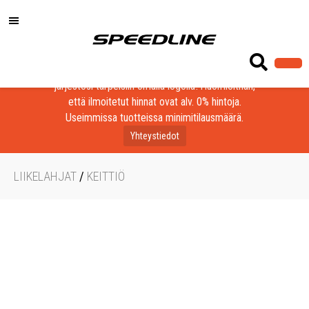
Löydä laadukkaat tuotteet yrityksesi, seurasi tai
järjestösi tarpeisiin omalla logolla! Huomioithan,
että ilmoitetut hinnat ovat alv. 0% hintoja.
Useimmissa tuotteissa minimitilausmäärä.
Yhteystiedot
LIIKELAHJAT
/
KEITTIÖ