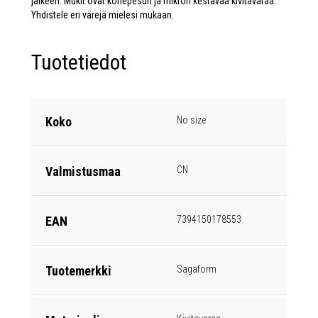
jälkeen. Mukit ovat konepesun ja mikron kestävää kivitavaraa.
Yhdistele eri värejä mielesi mukaan.
Tuotetiedot
Koko
No size
Valmistusmaa
CN
EAN
7394150178553
Tuotemerkki
Sagaform