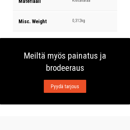
Materiaali
Kivitavaraa
Misc. Weight
0,312kg
Meiltä myös painatus ja
brodeeraus
Pyydä tarjous