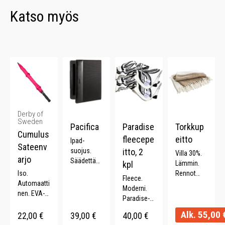
Katso myös
Derby of
Sweden
Pacifica
Paradise
Torkkup
Cumulus
fleecepe
eitto
Ipad-
Sateenv
suojus.
itto, 2
Villa 30%.
arjo
Säädettävä
kpl
Lämmin.
katselukul
Iso.
Rennot
Fleece.
ma.
Automaatti
hapsut.
Moderni.
Yhteensopi
nen. EVA-
Kaksivärine
Paradise-
vuus: Ipad
kahva.
n. 130 x
kuosi. 2
9.7.
Alk.
55,00
Lasikuituva
170 cm.
22,00
€
39,00
€
40,00
€
kpl. 100%
Kestävä. .
rsi.