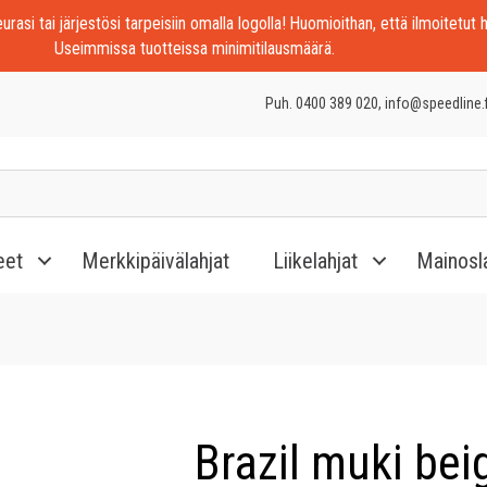
rasi tai järjestösi tarpeisiin omalla logolla! Huomioithan, että ilmoitetut h
Useimmissa tuotteissa minimitilausmäärä.
Puh. 0400 389 020, info@speedline.f
eet
Merkkipäivälahjat
Liikelahjat
Mainosl
Brazil muki bei