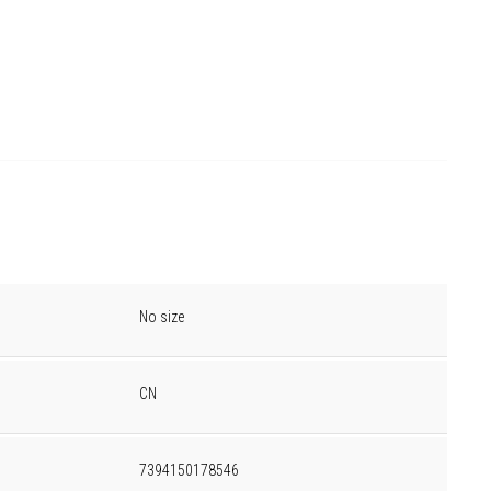
No size
CN
7394150178546