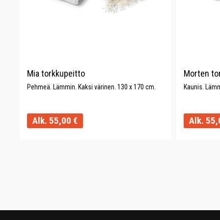
Mia torkkupeitto
Morten to
Pehmeä. Lämmin. Kaksi värinen. 130 x 170 cm.
Kaunis. Lämmi
Alk.
55,00
€
Alk.
55,