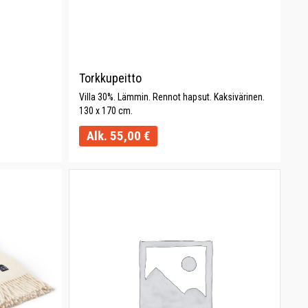
Torkkupeitto
Villa 30%. Lämmin. Rennot hapsut. Kaksivärinen.
130 x 170 cm.
Alk.
55,00
€