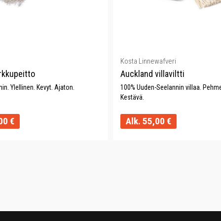
Kosta Linnewafveri
rkkupeitto
Auckland villaviltti
n. Ylellinen. Kevyt. Ajaton.
100% Uuden-Seelannin villaa. Pehme
Kestävä.
00
€
Alk.
55,00
€