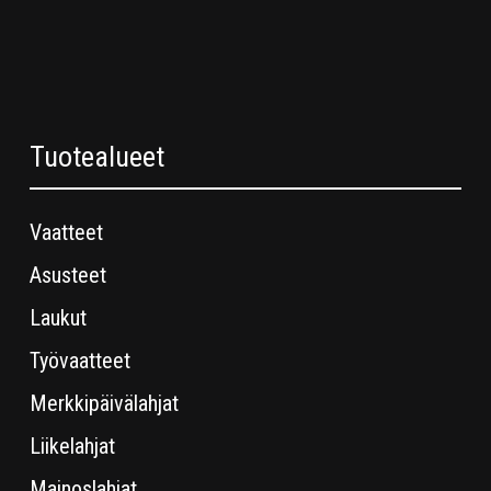
Tuotealueet
Vaatteet
Asusteet
Laukut
Työvaatteet
Merkkipäivälahjat
Liikelahjat
Mainoslahjat