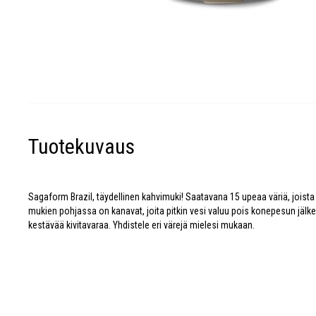
Tuotekuvaus
Sagaform Brazil, täydellinen kahvimuki! Saatavana 15 upeaa väriä, joista 
mukien pohjassa on kanavat, joita pitkin vesi valuu pois konepesun jälk
kestävää kivitavaraa. Yhdistele eri värejä mielesi mukaan.