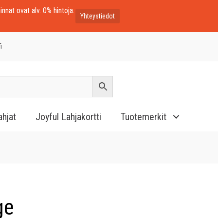
innat ovat alv. 0% hintoja.
Yhteystiedot
i
ahjat
Joyful Lahjakortti
Tuotemerkit
ge