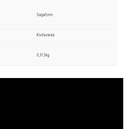
Sagaform
Kivitavaraa
0,312kg