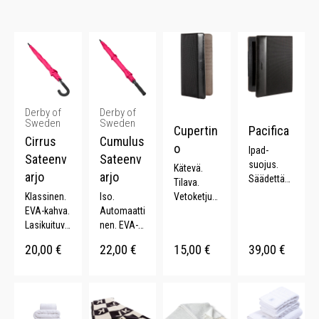
Derby of
Derby of
Sweden
Sweden
Cupertin
Pacifica
Cirrus
Cumulus
o
Ipad-
Sateenv
Sateenv
suojus.
Kätevä.
arjo
arjo
Säädettävä
Tilava.
katselukul
Klassinen.
Iso.
Vetoketjut
ma.
EVA-kahva.
Automaatti
asku.
Yhteensopi
Lasikuituva
nen. EVA-
Nylon.
vuus: Ipad
rsi.
kahva.
20,00
€
22,00
€
15,00
€
39,00
€
9.7.
Metallikehi
Lasikuituva
Kestävä. .
kko.
rsi.
Metallikehi
kko.