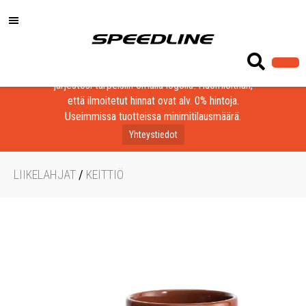
Löydä laadukkaat tuotteet yrityksesi, seurasi tai
järjestösi tarpeisiin omalla logolla! Huomioithan,
että ilmoitetut hinnat ovat alv. 0% hintoja.
Useimmissa tuotteissa minimitilausmäärä.
Yhteystiedot
LIIKELAHJAT
/
KEITTIÖ