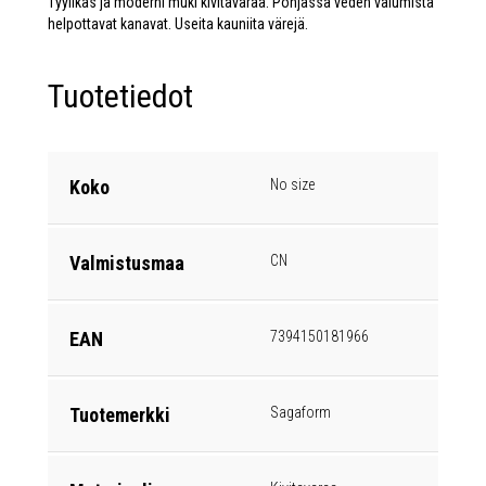
Tyylikäs ja moderni muki kivitavaraa. Pohjassa veden valumista
helpottavat kanavat. Useita kauniita värejä.
Tuotetiedot
Koko
No size
Valmistusmaa
CN
EAN
7394150181966
Tuotemerkki
Sagaform