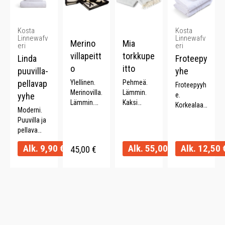
Kosta
Kosta
Linnewafv
Linnewafv
Merino
Mia
eri
eri
villapeitt
torkkupe
Linda
Froteepy
o
itto
puuvilla-
yhe
pellavap
Ylellinen.
Pehmeä.
Froteepyyh
Merinovilla.
Lämmin.
yyhe
e.
Lämmin.
Kaksi
Korkealaat
Moderni.
140 x 170
värinen.
uinen.
Puuvilla ja
cm.
130 x 170
Paksu. 100
pellava
cm.
%
sekoitus.
puuvillaa.
Alk.
9,90
€
Alk.
55,00
€
Alk.
12,50
45,00
€
Imukykyine
Monta
n. Monta
väriä.
väriä.