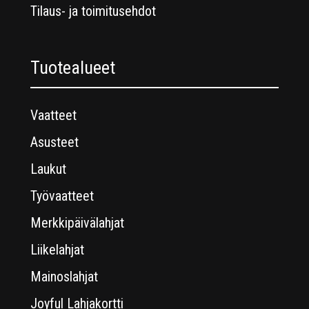
Tilaus- ja toimitusehdot
Tuotealueet
Vaatteet
Asusteet
Laukut
Työvaatteet
Merkkipäivälahjat
Liikelahjat
Mainoslahjat
Joyful Lahjakortti