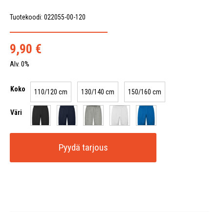
Tuotekoodi: 022055-00-120
9,90
€
Alv. 0%
Koko
110/120 cm
130/140 cm
150/160 cm
Väri
Pyydä tarjous