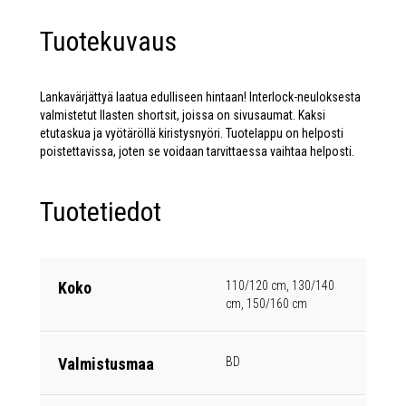
Tuotekuvaus
Lankavärjättyä laatua edulliseen hintaan! Interlock-neuloksesta
valmistetut llasten shortsit, joissa on sivusaumat. Kaksi
etutaskua ja vyötäröllä kiristysnyöri. Tuotelappu on helposti
poistettavissa, joten se voidaan tarvittaessa vaihtaa helposti.
Tuotetiedot
Koko
110/120 cm, 130/140
cm, 150/160 cm
Valmistusmaa
BD