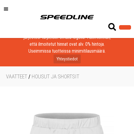
Löydä laadukkaat tuotteet yrityksesi, seurasi tai
järjestösi tarpeisiin omalla logolla! Huomioithan,
että ilmoitetut hinnat ovat alv. 0% hintoja.
Useimmissa tuotteissa minimitilausmäärä.
Yhteystiedot
VAATTEET
/
HOUSUT JA SHORTSIT