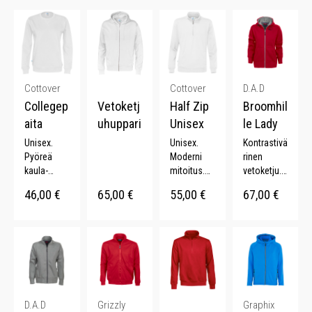
Cottover
Cottover
D.A.D
Collegep
Vetoketj
Half Zip
Broomhil
aita
uhuppari
Unisex
le Lady
Unisex.
Unisex.
Kontrastivä
Pyöreä
Moderni
rinen
kaula-
mitoitus.
vetoketju.
aukko.
Halfzip.
Kiristettävä
46,00
€
65,00
€
55,00
€
67,00
€
Koristetikk
Harjattu
huppu.
aukset.
sisäpinta.
Ribbikudot
Kattava
Laaja
ut hihat.
värivalikoi
värivalikoi
Ribbikudott
ma.
ma.
u helma.
Monta
väriä.
D.A.D
Grizzly
Graphix