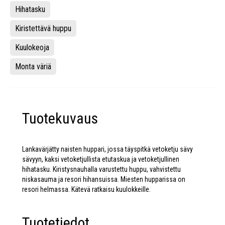
Hihatasku
Kiristettävä huppu
Kuulokeoja
Monta väriä
Tuotekuvaus
Lankavärjätty naisten huppari, jossa täyspitkä vetoketju sävy
sävyyn, kaksi vetoketjullista etutaskua ja vetoketjullinen
hihatasku. Kiristysnauhalla varustettu huppu, vahvistettu
niskasauma ja resori hihansuissa. Miesten hupparissa on
resori helmassa. Kätevä ratkaisu kuulokkeille.
Tuotetiedot