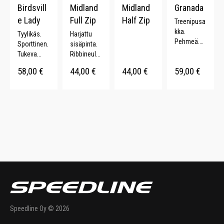
Birdsvill
Midland
Midland
Granada
e Lady
Full Zip
Half Zip
Treenipusa
kka.
Tyylikäs.
Harjattu
Pehmeä.
Sporttinen.
sisäpinta.
Kontrastivä
Tukeva
Ribbineulo
rinen
college-
s
58,00
€
44,00
€
44,00
€
59,00
€
vetoketju.
kangas.
kauluksess
Peukaloau
Ribbikudot
a.
kot.
ut resorit.
Piilotaskut.
Harjattu
sisäpinta.
Speedline Oy © 2026