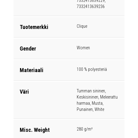
7332413639229,
7332413639236
Tuotemerkki
Clique
Gender
Women
Materiaali
100 % polyesteriä
Väri
Tumman sininen,
Keskisininen, Meleerattu
harmaa, Musta,
Punainen, White
Misc. Weight
280 g/m²