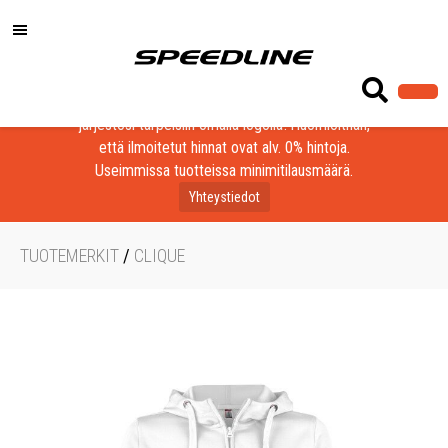
Löydä laadukkaat tuotteet yrityksesi, seurasi tai
järjestösi tarpeisiin omalla logolla! Huomioithan,
että ilmoitetut hinnat ovat alv. 0% hintoja.
Useimmissa tuotteissa minimitilausmäärä.
Yhteystiedot
TUOTEMERKIT
/
CLIQUE