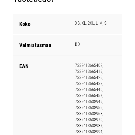
Koko
XS, XL, 2XL, L, M, S
Valmistusmaa
BD
EAN
7332413665402,
7332413665419,
7332413665426,
7332413665433,
7332413665440,
7332413665457,
7332413638949,
7332413638956,
7332413638963,
7332413638970,
7332413638987,
7332413638994,