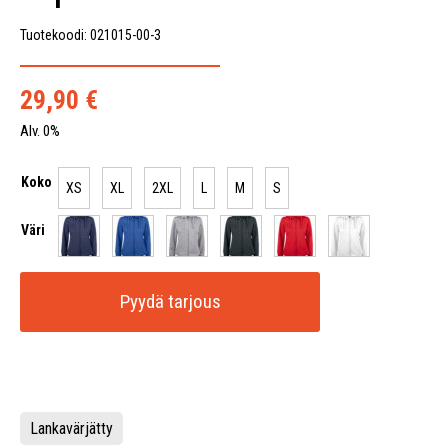
Tuotekoodi: 021015-00-3
29,90
€
Alv. 0%
Koko
XS
XL
2XL
L
M
S
Väri
Pyydä tarjous
Lankavärjätty