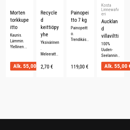
Kosta
Linnewafv
Morten
Recycle
Painopei
eri
torkkupe
d
tto 7 kg
Aucklan
itto
keittiöpy
Painopeitt
d
yhe
o.
Kaunis.
villaviltti
Trendikäs.
Lämmin.
Yksivärinen
100%
Parantaa
Ylellinen.
.
Uuden-
unen laatu.
Kevyt.
Meleerattu.
Seelannin
Lahjaidea.
Ajaton.
Monipuolin
villaa.
150 x 210
Alk.
55,00
€
Alk.
55,00
en.
2,70
€
119,00
€
Pehmeä.
cm.
Kierrätettyä
Paksu.
puuvillaa
Kestävä.
(70%). .