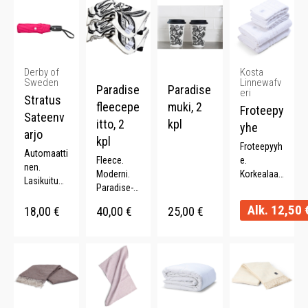
Derby of
Kosta
Sweden
Linnewafv
Paradise
Paradise
eri
Stratus
fleecepe
muki, 2
Froteepy
Sateenv
itto, 2
kpl
yhe
arjo
kpl
Froteepyyh
Automaatti
Fleece.
e.
nen.
Moderni.
Korkealaat
Lasikuitua.
Paradise-
uinen.
ABS-
kuosi. 2
Paksu. 100
Alk.
12,50
muovikahv
18,00
€
40,00
€
25,00
€
kpl. 100%
%
a. Pituus
polyesteri.
puuvillaa.
57 cm.
Monta
Halkaisija
väriä.
95 cm.