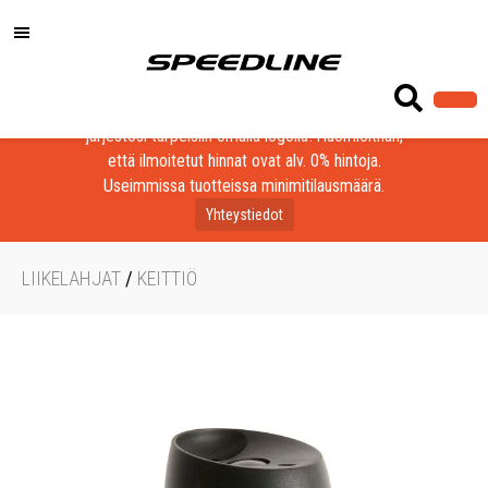
Löydä laadukkaat tuotteet yrityksesi, seurasi tai
järjestösi tarpeisiin omalla logolla! Huomioithan,
että ilmoitetut hinnat ovat alv. 0% hintoja.
Useimmissa tuotteissa minimitilausmäärä.
Yhteystiedot
LIIKELAHJAT
/
KEITTIÖ