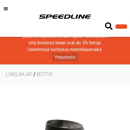
Löydä laadukkaat tuotteet yrityksesi, seurasi tai
järjestösi tarpeisiin omalla logolla! Huomioithan,
että ilmoitetut hinnat ovat alv. 0% hintoja.
Useimmissa tuotteissa minimitilausmäärä.
Yhteystiedot
LIIKELAHJAT
/
KEITTIÖ