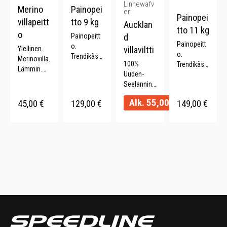
Linnewafv
Merino
Painopei
eri
Painopei
villapeitt
tto 9 kg
Aucklan
tto 11 kg
o
Painopeitt
d
Painopeitt
o.
Ylellinen.
villaviltti
o.
Trendikäs.
Merinovilla.
100%
Trendikäs.
Parantaa
Lämmin.
Uuden-
Parantaa
unen
140 x 170
Seelannin
unen
laatua.
cm.
villaa.
laatua.
Lahjaidea.
Alk.
55,00
€
45,00
€
129,00
€
149,00
€
Pehmeä.
Lahjaidea.
150 x 210
Paksu.
150 x 210
cm.
Kestävä.
cm.