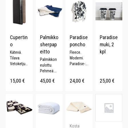
Cupertin
Palmikko
Paradise
Paradise
o
sherpap
poncho
muki, 2
eitto
kpl
Kätevä.
Fleece.
Tilava.
Moderni.
Palmikkon
Vetoketjut
Paradise-
eulottu.
asku.
kuosi. 116
Pehmeä.
Nylon.
x 170 cm.
Kaunis.
15,00
€
45,00
€
24,00
€
25,00
€
Ylellinen.
Kaksipuoli
nen.
Kosta