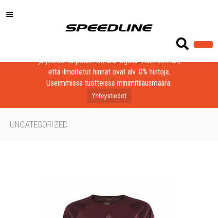
Löydä laadukkaat tuotteet yrityksesi, seurasi tai
järjestösi tarpeisiin omalla logolla! Huomioithan,
että ilmoitetut hinnat ovat alv. 0% hintoja.
Useimmissa tuotteissa minimitilausmäärä.
Yhteystiedot
UNCATEGORIZED