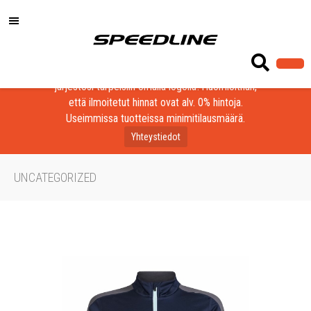
Löydä laadukkaat tuotteet yrityksesi, seurasi tai
järjestösi tarpeisiin omalla logolla! Huomioithan,
että ilmoitetut hinnat ovat alv. 0% hintoja.
Useimmissa tuotteissa minimitilausmäärä.
Yhteystiedot
UNCATEGORIZED