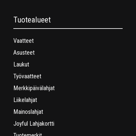
Tuotealueet
Vaatteet
Asusteet
Laukut
Työvaatteet
Merkkipäivälahjat
Liikelahjat
Mainoslahjat
Joyful Lahjakortti
Tuotemerkit