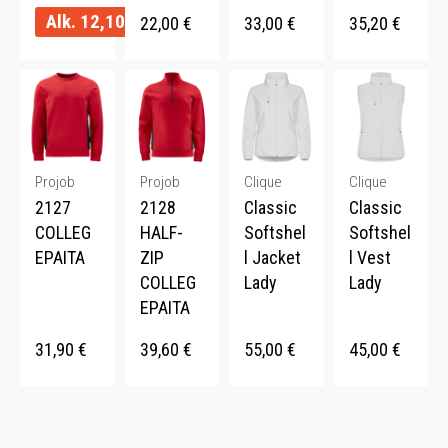
Alk.
12,10
€
22,00
€
33,00
€
35,20
€
Projob
Projob
Clique
Clique
2127
2128
Classic
Classic
COLLEG
HALF-
Softshel
Softshel
EPAITA
ZIP
l Jacket
l Vest
COLLEG
Lady
Lady
EPAITA
31,90
€
39,60
€
55,00
€
45,00
€