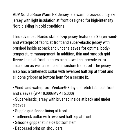
ADV Nordic Race Warm HZ Jersey is a warm cross-country ski
jersey with light insulation at front designed for high-intensity
Nordic skiing in cold conditions.
This advanced Nordic ski half-zip jersey features a 3-layer wind-
and waterproof fabric at front and super-elastic jersey with
brushed inside at back and under sleeves for optimal body-
temperature management. In addition, thin and smooth grid
fleece lining at front creates air pillows that provide extra
insulation as well as efficient moisture transport. The jersey
also has a turtleneck collar with reversed half zip at front and
silicone gripper at bottom hem for a secure fit.
• Wind- and waterproof Ventair® 3-layer stretch fabric at front
and sleeves (WP 10,000/MVP 15,000)
• Super-elastic jersey with brushed inside at back and under
sleeves
• Supple grid fleece lining at front
• Turtleneck collar with reversed half-zip at front
• Silicone gripper at inside bottom hem
• Debossed print on shoulders