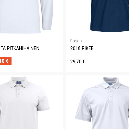
Projob
ITA PITKÄHIHAINEN
2018 PIKEE
40
€
29,70
€