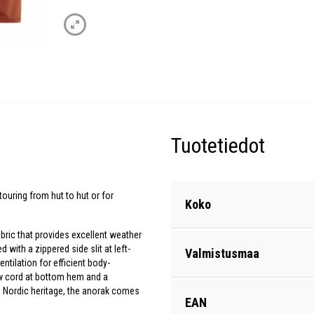
Tuotetiedot
ouring from hut to hut or for
Koko
bric that provides excellent weather
ith a zippered side slit at left-
Valmistusmaa
ntilation for efficient body-
aw cord at bottom hem and a
he Nordic heritage, the anorak comes
EAN