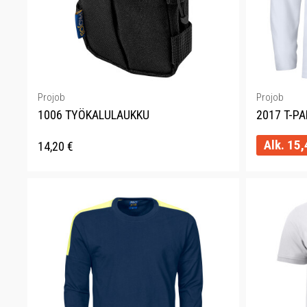
Projob
Projob
1006 TYÖKALULAUKKU
2017 T-PA
Alk.
15,
14,20
€