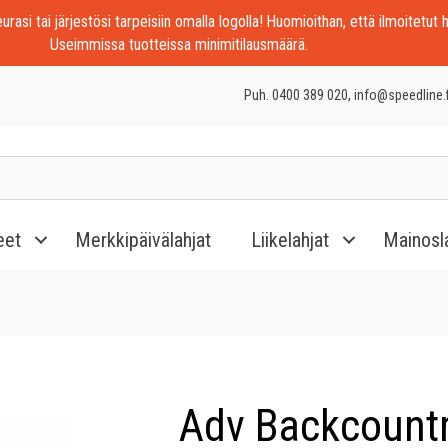
rasi tai järjestösi tarpeisiin omalla logolla! Huomioithan, että ilmoitetut h
Useimmissa tuotteissa minimitilausmäärä.
Puh. 0400 389 020, info@speedline.f
eet
Merkkipäivälahjat
Liikelahjat
Mainosl
Adv Backcount