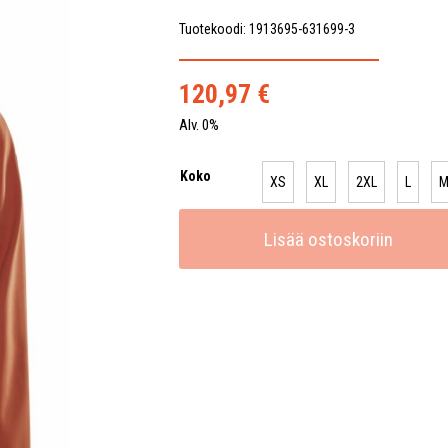
Tuotekoodi: 1913695-631699-3
120,97
€
Alv. 0%
Koko
XS
XL
2XL
L
Lisää ostoskoriin