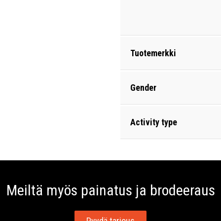
Tuotemerkki
Gender
Activity type
Meiltä myös painatus ja brodeeraus
Pyydä tarjous