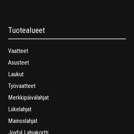
Tuotealueet
Vaatteet
Asusteet
Laukut
Työvaatteet
Merkkipäivälahjat
Liikelahjat
Mainoslahjat
Joyful Lahjakortti