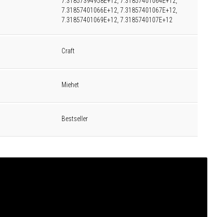
7.31857394958E+12, 7.31857401064E+12,
7.31857401066E+12, 7.31857401067E+12,
7.31857401069E+12, 7.3185740107E+12
Craft
Miehet
Bestseller