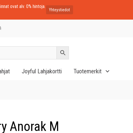
innat ovat alv. 0% hintoja.
Yhteystiedot
i
ahjat
Joyful Lahjakortti
Tuotemerkit
ry Anorak M