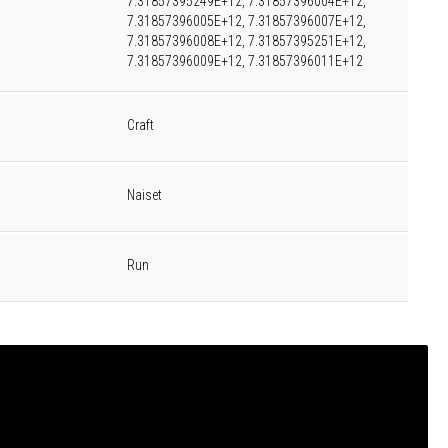
7.31857395249E+12, 7.31857396004E+12,
7.31857396005E+12, 7.31857396007E+12,
7.31857396008E+12, 7.31857395251E+12,
7.31857396009E+12, 7.31857396011E+12
Craft
Naiset
Run