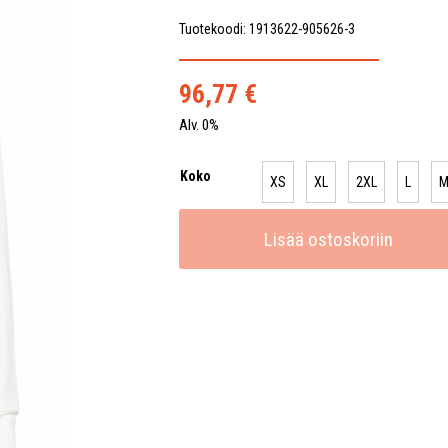
Tuotekoodi: 1913622-905626-3
96,77
€
Alv. 0%
Koko
XS
XL
2XL
L
Lisää ostoskoriin