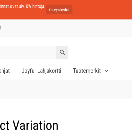
innat ovat alv. 0% hintoja.
Yhteystiedot
i
ahjat
Joyful Lahjakortti
Tuotemerkit
t Variation