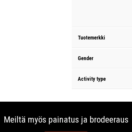
Tuotemerkki
Gender
Activity type
Meiltä myös painatus ja brodeeraus