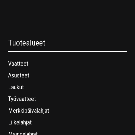
Tuotealueet
Vaatteet
Asusteet
Laukut
Työvaatteet
Merkkipäivälahjat
Liikelahjat
Mainoslahjat