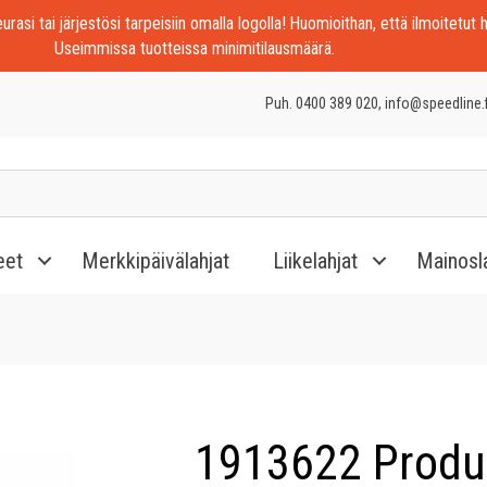
rasi tai järjestösi tarpeisiin omalla logolla! Huomioithan, että ilmoitetut h
Useimmissa tuotteissa minimitilausmäärä.
Puh. 0400 389 020, info@speedline.f
eet
Merkkipäivälahjat
Liikelahjat
Mainosl
1913622 Produc