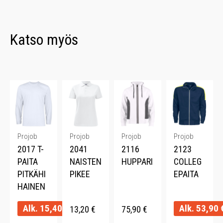
Katso myös
Projob
Projob
Projob
Projob
2017 T-
2041
2116
2123
PAITA
NAISTEN
HUPPARI
COLLEG
PITKÄHI
PIKEE
EPAITA
HAINEN
Alk.
15,40
€
Alk.
53,90
13,20
€
75,90
€