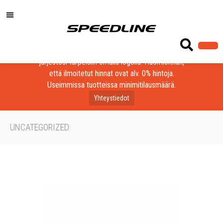
Löydä laadukkaat tuotteet yrityksesi, seurasi tai
järjestösi tarpeisiin omalla logolla! Huomioithan,
että ilmoitetut hinnat ovat alv. 0% hintoja.
Useimmissa tuotteissa minimitilausmäärä.
Yhteystiedot
UNCATEGORIZED