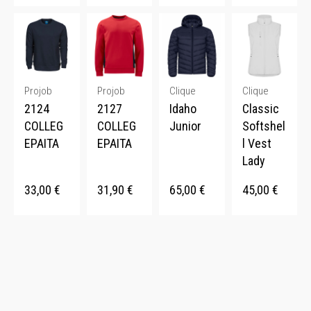
Projob
Projob
Clique
Clique
2124
2127
Idaho
Classic
COLLEG
COLLEG
Junior
Softshel
EPAITA
EPAITA
l Vest
Lady
33,00
€
31,90
€
65,00
€
45,00
€