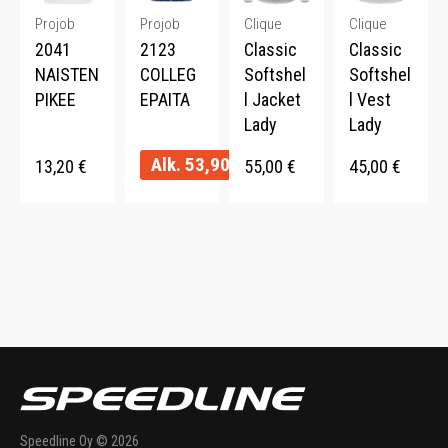
Projob
Projob
Clique
Clique
2041
2123
Classic
Classic
NAISTEN
COLLEG
Softshel
Softshel
PIKEE
EPAITA
l Jacket
l Vest
Lady
Lady
Alk.
53,90
€
13,20
€
55,00
€
45,00
€
Speedline Oy © 2026