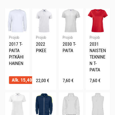
Projob
Projob
Projob
Projob
2017 T-
2022
2030 T-
2031
PAITA
PIKEE
PAITA
NAISTEN
PITKÄHI
TEKNINE
HAINEN
N T-
PAITA
Alk.
15,40
€
22,00
€
7,60
€
7,60
€