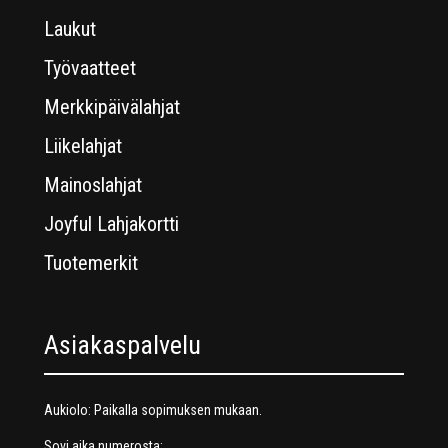
Laukut
Työvaatteet
Merkkipäivälahjat
Liikelahjat
Mainoslahjat
Joyful Lahjakortti
Tuotemerkit
Asiakaspalvelu
Aukiolo: Paikalla sopimuksen mukaan.
Sovi aika numerosta: