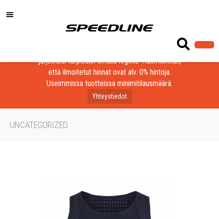
Löydä laadukkaat tuotteet yrityksesi, seurasi tai
järjestösi tarpeisiin omalla logolla! Huomioithan,
että ilmoitetut hinnat ovat alv. 0% hintoja.
Useimmissa tuotteissa minimitilausmäärä.
Yhteystiedot
UNCATEGORIZED