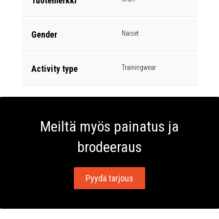
Tuotemerkki
Gender
Naiset
Activity type
Trainingwear
Meiltä myös painatus ja
brodeeraus
Pyydä tarjous