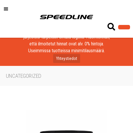
Löydä laadukkaat tuotteet yrityksesi, seurasi tai
järjestösi tarpeisiin omalla logolla! Huomioithan,
että ilmoitetut hinnat ovat alv. 0% hintoja.
Useimmissa tuotteissa minimitilausmäärä.
Yhteystiedot
UNCATEGORIZED