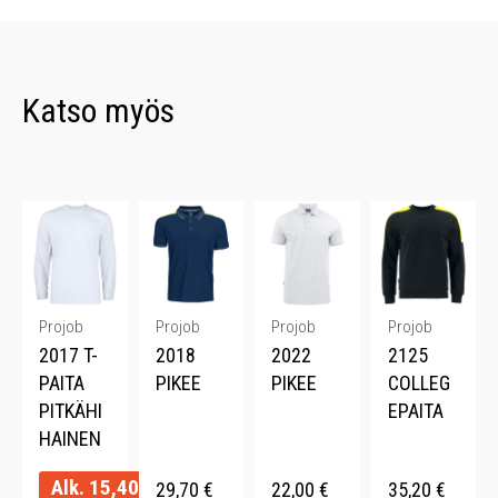
Katso myös
Projob
Projob
Projob
Projob
2017 T-
2018
2022
2125
PAITA
PIKEE
PIKEE
COLLEG
PITKÄHI
EPAITA
HAINEN
Alk.
15,40
€
29,70
€
22,00
€
35,20
€