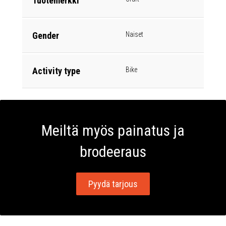
Tuotemerkki
Gender
Naiset
Activity type
Bike
Meiltä myös painatus ja
brodeeraus
Pyydä tarjous