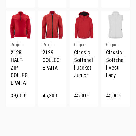
Projob
Projob
Clique
Clique
2128
2129
Classic
Classic
HALF-
COLLEG
Softshel
Softshel
ZIP
EPAITA
l Jacket
l Vest
COLLEG
Junior
Lady
EPAITA
39,60
€
46,20
€
45,00
€
45,00
€