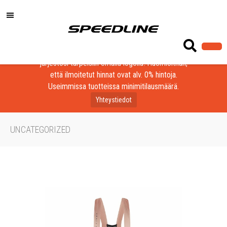
Löydä laadukkaat tuotteet yrityksesi, seurasi tai
järjestösi tarpeisiin omalla logolla! Huomioithan,
että ilmoitetut hinnat ovat alv. 0% hintoja.
Useimmissa tuotteissa minimitilausmäärä.
Yhteystiedot
UNCATEGORIZED