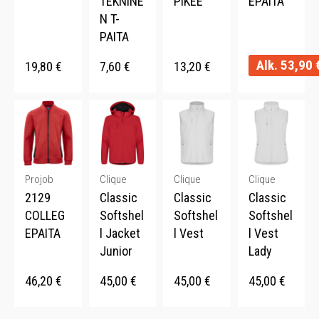
TEKNINE
PIKEE
EPAITA
N T-
PAITA
Alk.
53,90
19,80
€
7,60
€
13,20
€
Projob
Clique
Clique
Clique
2129
Classic
Classic
Classic
COLLEG
Softshel
Softshel
Softshel
EPAITA
l Jacket
l Vest
l Vest
Junior
Lady
46,20
€
45,00
€
45,00
€
45,00
€