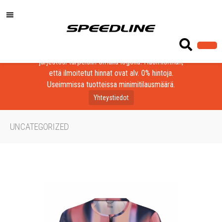
Löydä laadukkaat tuotteet yrityksesi, seurasi tai
järjestösi tarpeisiin omalla logolla! Huomioithan,
että ilmoitetut hinnat ovat alv. 0% hintoja.
Useimmissa tuotteissa minimitilausmäärä.
Yhteystiedot
UNCATEGORIZED